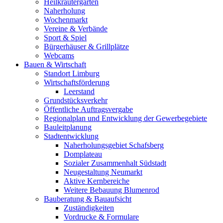
Heilkräutergarten
Naherholung
Wochenmarkt
Vereine & Verbände
Sport & Spiel
Bürgerhäuser & Grillplätze
Webcams
Bauen & Wirtschaft
Standort Limburg
Wirtschaftsförderung
Leerstand
Grundstücksverkehr
Öffentliche Auftragsvergabe
Regionalplan und Entwicklung der Gewerbegebiete
Bauleitplanung
Stadtentwicklung
Naherholungsgebiet Schafsberg
Domplateau
Sozialer Zusammenhalt Südstadt
Neugestaltung Neumarkt
Aktive Kernbereiche
Weitere Bebauung Blumenrod
Bauberatung & Bauaufsicht
Zuständigkeiten
Vordrucke & Formulare