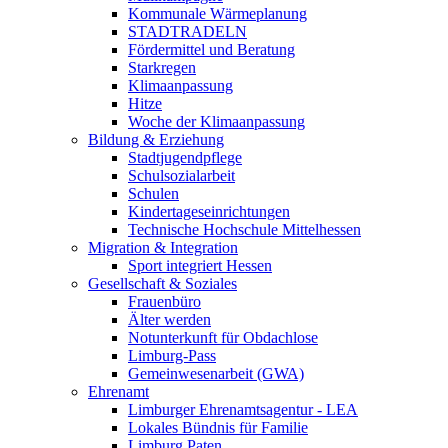
Kommunale Wärmeplanung
STADTRADELN
Fördermittel und Beratung
Starkregen
Klimaanpassung
Hitze
Woche der Klimaanpassung
Bildung & Erziehung
Stadtjugendpflege
Schulsozialarbeit
Schulen
Kindertageseinrichtungen
Technische Hochschule Mittelhessen
Migration & Integration
Sport integriert Hessen
Gesellschaft & Soziales
Frauenbüro
Älter werden
Notunterkunft für Obdachlose
Limburg-Pass
Gemeinwesenarbeit (GWA)
Ehrenamt
Limburger Ehrenamtsagentur - LEA
Lokales Bündnis für Familie
Limburg Paten