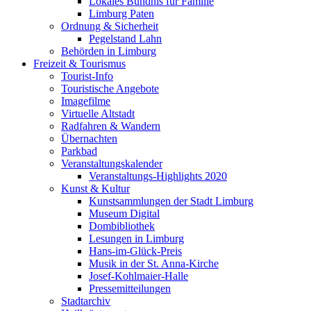
Lokales Bündnis für Familie
Limburg Paten
Ordnung & Sicherheit
Pegelstand Lahn
Behörden in Limburg
Freizeit & Tourismus
Tourist-Info
Touristische Angebote
Imagefilme
Virtuelle Altstadt
Radfahren & Wandern
Übernachten
Parkbad
Veranstaltungskalender
Veranstaltungs-Highlights 2020
Kunst & Kultur
Kunstsammlungen der Stadt Limburg
Museum Digital
Dombibliothek
Lesungen in Limburg
Hans-im-Glück-Preis
Musik in der St. Anna-Kirche
Josef-Kohlmaier-Halle
Pressemitteilungen
Stadtarchiv