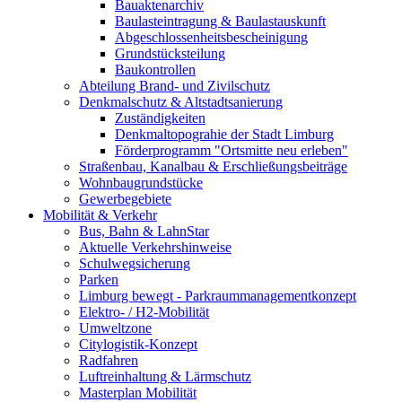
Bauaktenarchiv
Baulasteintragung & Baulastauskunft
Abgeschlossenheitsbescheinigung
Grundstücksteilung
Baukontrollen
Abteilung Brand- und Zivilschutz
Denkmalschutz & Altstadtsanierung
Zuständigkeiten
Denkmaltopograhie der Stadt Limburg
Förderprogramm "Ortsmitte neu erleben"
Straßenbau, Kanalbau & Erschließungsbeiträge
Wohnbaugrundstücke
Gewerbegebiete
Mobilität & Verkehr
Bus, Bahn & LahnStar
Aktuelle Verkehrshinweise
Schulwegsicherung
Parken
Limburg bewegt - Park­raum­management­konzept
Elektro- / H2-Mobilität
Umweltzone
Citylogistik-Konzept
Radfahren
Luftreinhaltung & Lärmschutz
Masterplan Mobilität