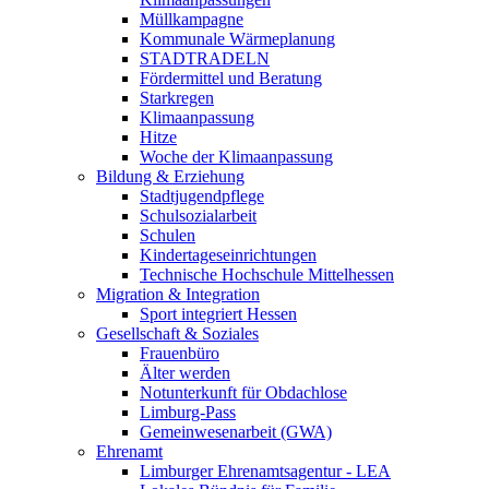
Müllkampagne
Kommunale Wärmeplanung
STADTRADELN
Fördermittel und Beratung
Starkregen
Klimaanpassung
Hitze
Woche der Klimaanpassung
Bildung & Erziehung
Stadtjugendpflege
Schulsozialarbeit
Schulen
Kindertageseinrichtungen
Technische Hochschule Mittelhessen
Migration & Integration
Sport integriert Hessen
Gesellschaft & Soziales
Frauenbüro
Älter werden
Notunterkunft für Obdachlose
Limburg-Pass
Gemeinwesenarbeit (GWA)
Ehrenamt
Limburger Ehrenamtsagentur - LEA