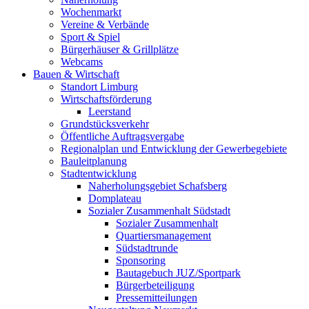
Wochenmarkt
Vereine & Verbände
Sport & Spiel
Bürgerhäuser & Grillplätze
Webcams
Bauen & Wirtschaft
Standort Limburg
Wirtschaftsförderung
Leerstand
Grundstücksverkehr
Öffentliche Auftragsvergabe
Regionalplan und Entwicklung der Gewerbegebiete
Bauleitplanung
Stadtentwicklung
Naherholungsgebiet Schafsberg
Domplateau
Sozialer Zusammenhalt Südstadt
Sozialer Zusammenhalt
Quartiersmanagement
Südstadtrunde
Sponsoring
Bautagebuch JUZ/Sportpark
Bürgerbeteiligung
Pressemitteilungen