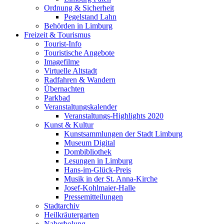
Ordnung & Sicherheit
Pegelstand Lahn
Behörden in Limburg
Freizeit & Tourismus
Tourist-Info
Touristische Angebote
Imagefilme
Virtuelle Altstadt
Radfahren & Wandern
Übernachten
Parkbad
Veranstaltungskalender
Veranstaltungs-Highlights 2020
Kunst & Kultur
Kunstsammlungen der Stadt Limburg
Museum Digital
Dombibliothek
Lesungen in Limburg
Hans-im-Glück-Preis
Musik in der St. Anna-Kirche
Josef-Kohlmaier-Halle
Pressemitteilungen
Stadtarchiv
Heilkräutergarten
Naherholung