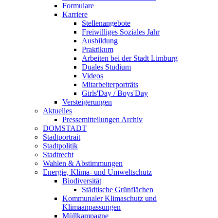
Formulare
Karriere
Stellenangebote
Freiwilliges Soziales Jahr
Ausbildung
Praktikum
Arbeiten bei der Stadt Limburg
Duales Studium
Videos
Mitarbeiterporträts
Girls'Day / Boys'Day
Versteigerungen
Aktuelles
Pressemitteilungen Archiv
DOMSTADT
Stadtportrait
Stadtpolitik
Stadtrecht
Wahlen & Abstimmungen
Energie, Klima- und Umweltschutz
Biodiversität
Städtische Grünflächen
Kommunaler Klimaschutz und
Klimaanpassungen
Müllkampagne