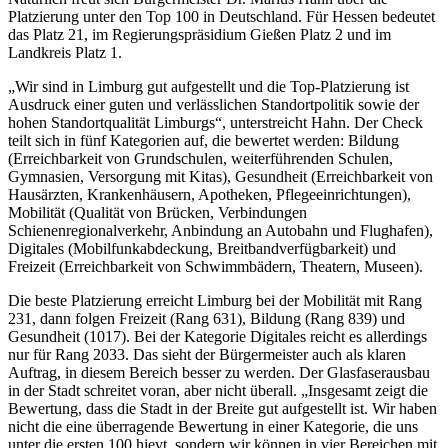
Platzierung unter den Top 100 in Deutschland. Für Hessen bedeutet
das Platz 21, im Regierungspräsidium Gießen Platz 2 und im
Landkreis Platz 1.
„Wir sind in Limburg gut aufgestellt und die Top-Platzierung ist
Ausdruck einer guten und verlässlichen Standortpolitik sowie der
hohen Standortqualität Limburgs“, unterstreicht Hahn. Der Check
teilt sich in fünf Kategorien auf, die bewertet werden: Bildung
(Erreichbarkeit von Grundschulen, weiterführenden Schulen,
Gymnasien, Versorgung mit Kitas), Gesundheit (Erreichbarkeit von
Hausärzten, Krankenhäusern, Apotheken, Pflegeeinrichtungen),
Mobilität (Qualität von Brücken, Verbindungen
Schienenregionalverkehr, Anbindung an Autobahn und Flughafen),
Digitales (Mobilfunkabdeckung, Breitbandverfügbarkeit) und
Freizeit (Erreichbarkeit von Schwimmbädern, Theatern, Museen).
Die beste Platzierung erreicht Limburg bei der Mobilität mit Rang
231, dann folgen Freizeit (Rang 631), Bildung (Rang 839) und
Gesundheit (1017). Bei der Kategorie Digitales reicht es allerdings
nur für Rang 2033. Das sieht der Bürgermeister auch als klaren
Auftrag, in diesem Bereich besser zu werden. Der Glasfaserausbau
in der Stadt schreitet voran, aber nicht überall. „Insgesamt zeigt die
Bewertung, dass die Stadt in der Breite gut aufgestellt ist. Wir haben
nicht die eine überragende Bewertung in einer Kategorie, die uns
unter die ersten 100 hievt, sondern wir können in vier Bereichen mit