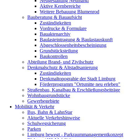
Neugestaltung Neumarkt
Aktive Kernbereiche
Weitere Bebauung Blumenrod
Bauberatung & Bauaufsicht
Zuständigkeiten
Vordrucke & Formulare
Bauaktenarchiv
Baulasteintragung & Baulastauskunft
Abgeschlossenheitsbescheinigung
Grundstücksteilung
Baukontrollen
Abteilung Brand- und Zivilschutz
Denkmalschutz & Altstadtsanierung
Zuständigkeiten
Denkmaltopograhie der Stadt Limburg
Förderprogramm "Ortsmitte neu erleben"
Straßenbau, Kanalbau & Erschließungsbeiträge
Wohnbaugrundstücke
Gewerbegebiete
Mobilität & Verkehr
Bus, Bahn & LahnStar
Aktuelle Verkehrshinweise
Schulwegsicherung
Parken
Limburg bewegt - Park­raum­management­konzept