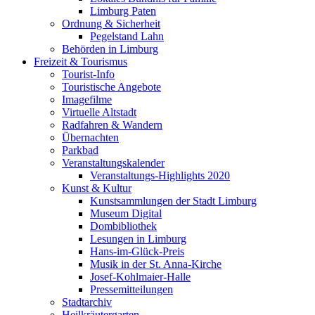
Limburg Paten
Ordnung & Sicherheit
Pegelstand Lahn
Behörden in Limburg
Freizeit & Tourismus
Tourist-Info
Touristische Angebote
Imagefilme
Virtuelle Altstadt
Radfahren & Wandern
Übernachten
Parkbad
Veranstaltungskalender
Veranstaltungs-Highlights 2020
Kunst & Kultur
Kunstsammlungen der Stadt Limburg
Museum Digital
Dombibliothek
Lesungen in Limburg
Hans-im-Glück-Preis
Musik in der St. Anna-Kirche
Josef-Kohlmaier-Halle
Pressemitteilungen
Stadtarchiv
Heilkräutergarten