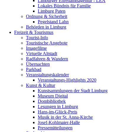
Limburger Ehrenamtsagentur - LEA
Lokales Bündnis für Familie
Limburg Paten
Ordnung & Sicherheit
Pegelstand Lahn
Behörden in Limburg
Freizeit & Tourismus
Tourist-Info
Touristische Angebote
Imagefilme
Virtuelle Altstadt
Radfahren & Wandern
Übernachten
Parkbad
Veranstaltungskalender
Veranstaltungs-Highlights 2020
Kunst & Kultur
Kunstsammlungen der Stadt Limburg
Museum Digital
Dombibliothek
Lesungen in Limburg
Hans-im-Glück-Preis
Musik in der St. Anna-Kirche
Josef-Kohlmaier-Halle
Pressemitteilungen