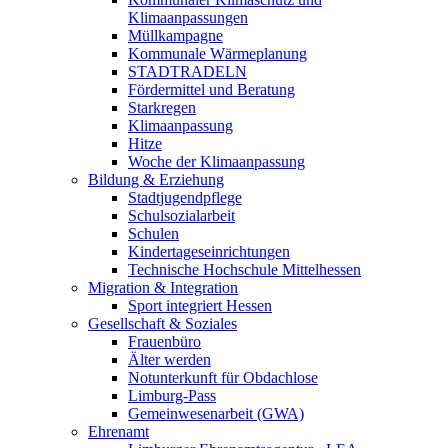
Klimaanpassungen
Müllkampagne
Kommunale Wärmeplanung
STADTRADELN
Fördermittel und Beratung
Starkregen
Klimaanpassung
Hitze
Woche der Klimaanpassung
Bildung & Erziehung
Stadtjugendpflege
Schulsozialarbeit
Schulen
Kindertageseinrichtungen
Technische Hochschule Mittelhessen
Migration & Integration
Sport integriert Hessen
Gesellschaft & Soziales
Frauenbüro
Älter werden
Notunterkunft für Obdachlose
Limburg-Pass
Gemeinwesenarbeit (GWA)
Ehrenamt