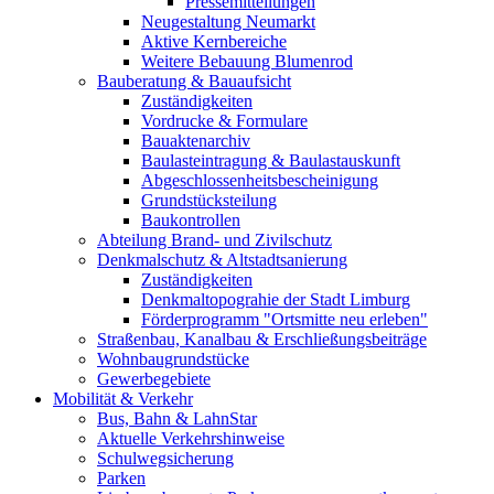
Pressemitteilungen
Neugestaltung Neumarkt
Aktive Kernbereiche
Weitere Bebauung Blumenrod
Bauberatung & Bauaufsicht
Zuständigkeiten
Vordrucke & Formulare
Bauaktenarchiv
Baulasteintragung & Baulastauskunft
Abgeschlossenheitsbescheinigung
Grundstücksteilung
Baukontrollen
Abteilung Brand- und Zivilschutz
Denkmalschutz & Altstadtsanierung
Zuständigkeiten
Denkmaltopograhie der Stadt Limburg
Förderprogramm "Ortsmitte neu erleben"
Straßenbau, Kanalbau & Erschließungsbeiträge
Wohnbaugrundstücke
Gewerbegebiete
Mobilität & Verkehr
Bus, Bahn & LahnStar
Aktuelle Verkehrshinweise
Schulwegsicherung
Parken