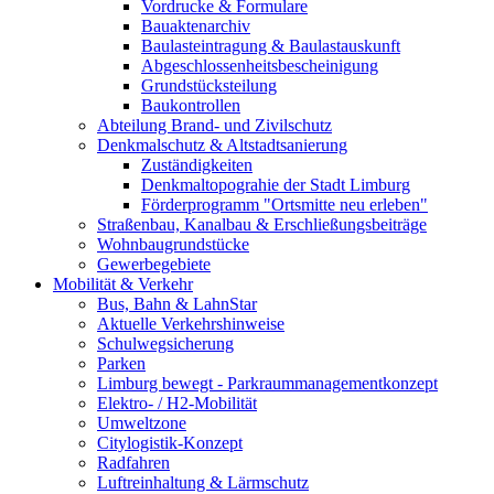
Vordrucke & Formulare
Bauaktenarchiv
Baulasteintragung & Baulastauskunft
Abgeschlossenheitsbescheinigung
Grundstücksteilung
Baukontrollen
Abteilung Brand- und Zivilschutz
Denkmalschutz & Altstadtsanierung
Zuständigkeiten
Denkmaltopograhie der Stadt Limburg
Förderprogramm "Ortsmitte neu erleben"
Straßenbau, Kanalbau & Erschließungsbeiträge
Wohnbaugrundstücke
Gewerbegebiete
Mobilität & Verkehr
Bus, Bahn & LahnStar
Aktuelle Verkehrshinweise
Schulwegsicherung
Parken
Limburg bewegt - Park­raum­management­konzept
Elektro- / H2-Mobilität
Umweltzone
Citylogistik-Konzept
Radfahren
Luftreinhaltung & Lärmschutz