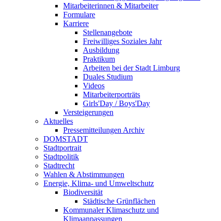
Mitarbeiterinnen & Mitarbeiter
Formulare
Karriere
Stellenangebote
Freiwilliges Soziales Jahr
Ausbildung
Praktikum
Arbeiten bei der Stadt Limburg
Duales Studium
Videos
Mitarbeiterporträts
Girls'Day / Boys'Day
Versteigerungen
Aktuelles
Pressemitteilungen Archiv
DOMSTADT
Stadtportrait
Stadtpolitik
Stadtrecht
Wahlen & Abstimmungen
Energie, Klima- und Umweltschutz
Biodiversität
Städtische Grünflächen
Kommunaler Klimaschutz und
Klimaanpassungen