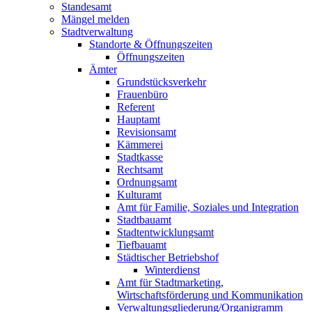
Standesamt
Mängel melden
Stadtverwaltung
Standorte & Öffnungszeiten
Öffnungszeiten
Ämter
Grundstücksverkehr
Frauenbüro
Referent
Hauptamt
Revisionsamt
Kämmerei
Stadtkasse
Rechtsamt
Ordnungsamt
Kulturamt
Amt für Familie, Soziales und Integration
Stadtbauamt
Stadtentwicklungsamt
Tiefbauamt
Städtischer Betriebshof
Winterdienst
Amt für Stadtmarketing,
Wirtschaftsförderung und Kommunikation
Verwaltungsgliederung/Organigramm