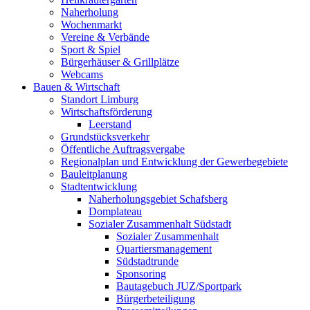
Naherholung
Wochenmarkt
Vereine & Verbände
Sport & Spiel
Bürgerhäuser & Grillplätze
Webcams
Bauen & Wirtschaft
Standort Limburg
Wirtschaftsförderung
Leerstand
Grundstücksverkehr
Öffentliche Auftragsvergabe
Regionalplan und Entwicklung der Gewerbegebiete
Bauleitplanung
Stadtentwicklung
Naherholungsgebiet Schafsberg
Domplateau
Sozialer Zusammenhalt Südstadt
Sozialer Zusammenhalt
Quartiersmanagement
Südstadtrunde
Sponsoring
Bautagebuch JUZ/Sportpark
Bürgerbeteiligung