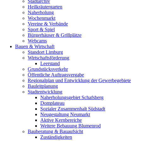
Stadtarchiv
Heilkräutergarten
Naherholung
Wochenmarkt
Vereine & Verbände
Sport & Spiel
Bürgerhäuser & Grillplätze
Webcams
Bauen & Wirtschaft
Standort Limburg
Wirtschaftsförderung
Leerstand
Grundstücksverkehr
Öffentliche Auftragsvergabe
Regionalplan und Entwicklung der Gewerbegebiete
Bauleitplanung
Stadtentwicklung
Naherholungsgebiet Schafsberg
Domplateau
Sozialer Zusammenhalt Südstadt
Neugestaltung Neumarkt
Aktive Kernbereiche
Weitere Bebauung Blumenrod
Bauberatung & Bauaufsicht
Zuständigkeiten