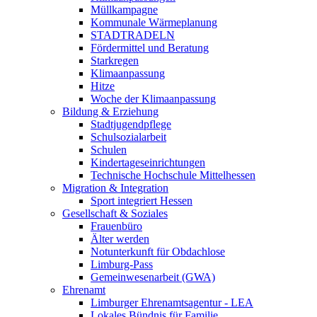
Müllkampagne
Kommunale Wärmeplanung
STADTRADELN
Fördermittel und Beratung
Starkregen
Klimaanpassung
Hitze
Woche der Klimaanpassung
Bildung & Erziehung
Stadtjugendpflege
Schulsozialarbeit
Schulen
Kindertageseinrichtungen
Technische Hochschule Mittelhessen
Migration & Integration
Sport integriert Hessen
Gesellschaft & Soziales
Frauenbüro
Älter werden
Notunterkunft für Obdachlose
Limburg-Pass
Gemeinwesenarbeit (GWA)
Ehrenamt
Limburger Ehrenamtsagentur - LEA
Lokales Bündnis für Familie