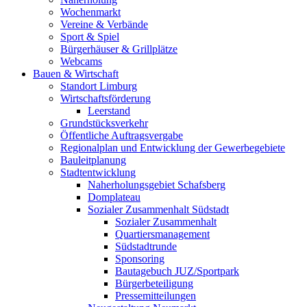
Wochenmarkt
Vereine & Verbände
Sport & Spiel
Bürgerhäuser & Grillplätze
Webcams
Bauen & Wirtschaft
Standort Limburg
Wirtschaftsförderung
Leerstand
Grundstücksverkehr
Öffentliche Auftragsvergabe
Regionalplan und Entwicklung der Gewerbegebiete
Bauleitplanung
Stadtentwicklung
Naherholungsgebiet Schafsberg
Domplateau
Sozialer Zusammenhalt Südstadt
Sozialer Zusammenhalt
Quartiersmanagement
Südstadtrunde
Sponsoring
Bautagebuch JUZ/Sportpark
Bürgerbeteiligung
Pressemitteilungen