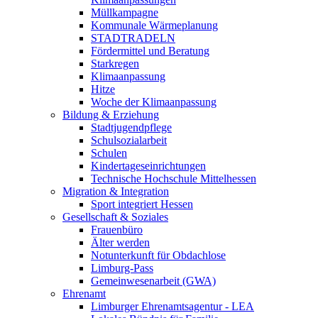
Müllkampagne
Kommunale Wärmeplanung
STADTRADELN
Fördermittel und Beratung
Starkregen
Klimaanpassung
Hitze
Woche der Klimaanpassung
Bildung & Erziehung
Stadtjugendpflege
Schulsozialarbeit
Schulen
Kindertageseinrichtungen
Technische Hochschule Mittelhessen
Migration & Integration
Sport integriert Hessen
Gesellschaft & Soziales
Frauenbüro
Älter werden
Notunterkunft für Obdachlose
Limburg-Pass
Gemeinwesenarbeit (GWA)
Ehrenamt
Limburger Ehrenamtsagentur - LEA