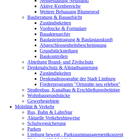
Neugestaltung Neumarkt
Aktive Kernbereiche
Weitere Bebauung Blumenrod
Bauberatung & Bauaufsicht
Zuständigkeiten
Vordrucke & Formulare
Bauaktenarchiv
Baulasteintragung & Baulastauskunft
Abgeschlossenheitsbescheinigung
Grundstücksteilung
Baukontrollen
Abteilung Brand- und Zivilschutz
Denkmalschutz & Altstadtsanierung
Zuständigkeiten
Denkmaltopograhie der Stadt Limburg
Förderprogramm "Ortsmitte neu erleben"
Straßenbau, Kanalbau & Erschließungsbeiträge
Wohnbaugrundstücke
Gewerbegebiete
Mobilität & Verkehr
Bus, Bahn & LahnStar
Aktuelle Verkehrshinweise
Schulwegsicherung
Parken
Limburg bewegt - Park­raum­management­konzept