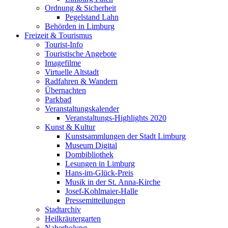
Ordnung & Sicherheit
Pegelstand Lahn
Behörden in Limburg
Freizeit & Tourismus
Tourist-Info
Touristische Angebote
Imagefilme
Virtuelle Altstadt
Radfahren & Wandern
Übernachten
Parkbad
Veranstaltungskalender
Veranstaltungs-Highlights 2020
Kunst & Kultur
Kunstsammlungen der Stadt Limburg
Museum Digital
Dombibliothek
Lesungen in Limburg
Hans-im-Glück-Preis
Musik in der St. Anna-Kirche
Josef-Kohlmaier-Halle
Pressemitteilungen
Stadtarchiv
Heilkräutergarten
Naherholung