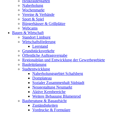
Heilkräutergarten
Naherholung
Wochenmarkt
Vereine & Verbände
Sport & Spiel
Bürgerhäuser & Grillplätze
Webcams
Bauen & Wirtschaft
Standort Limburg
Wirtschaftsförderung
Leerstand
Grundstücksverkehr
Öffentliche Auftragsvergabe
Regionalplan und Entwicklung der Gewerbegebiete
Bauleitplanung
Stadtentwicklung
Naherholungsgebiet Schafsberg
Domplateau
Sozialer Zusammenhalt Südstadt
Neugestaltung Neumarkt
Aktive Kernbereiche
Weitere Bebauung Blumenrod
Bauberatung & Bauaufsicht
Zuständigkeiten
Vordrucke & Formulare