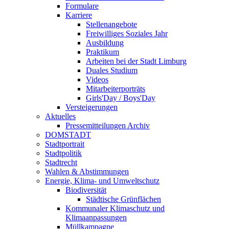
Formulare
Karriere
Stellenangebote
Freiwilliges Soziales Jahr
Ausbildung
Praktikum
Arbeiten bei der Stadt Limburg
Duales Studium
Videos
Mitarbeiterporträts
Girls'Day / Boys'Day
Versteigerungen
Aktuelles
Pressemitteilungen Archiv
DOMSTADT
Stadtportrait
Stadtpolitik
Stadtrecht
Wahlen & Abstimmungen
Energie, Klima- und Umweltschutz
Biodiversität
Städtische Grünflächen
Kommunaler Klimaschutz und
Klimaanpassungen
Müllkampagne