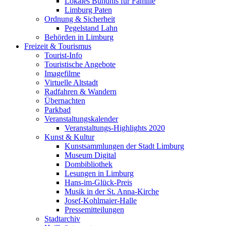
Lokales Bündnis für Familie
Limburg Paten
Ordnung & Sicherheit
Pegelstand Lahn
Behörden in Limburg
Freizeit & Tourismus
Tourist-Info
Touristische Angebote
Imagefilme
Virtuelle Altstadt
Radfahren & Wandern
Übernachten
Parkbad
Veranstaltungskalender
Veranstaltungs-Highlights 2020
Kunst & Kultur
Kunstsammlungen der Stadt Limburg
Museum Digital
Dombibliothek
Lesungen in Limburg
Hans-im-Glück-Preis
Musik in der St. Anna-Kirche
Josef-Kohlmaier-Halle
Pressemitteilungen
Stadtarchiv