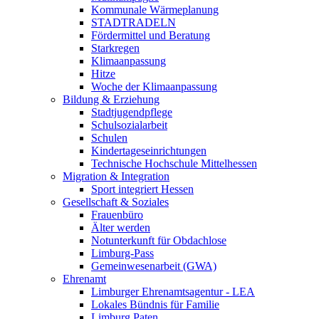
Kommunale Wärmeplanung
STADTRADELN
Fördermittel und Beratung
Starkregen
Klimaanpassung
Hitze
Woche der Klimaanpassung
Bildung & Erziehung
Stadtjugendpflege
Schulsozialarbeit
Schulen
Kindertageseinrichtungen
Technische Hochschule Mittelhessen
Migration & Integration
Sport integriert Hessen
Gesellschaft & Soziales
Frauenbüro
Älter werden
Notunterkunft für Obdachlose
Limburg-Pass
Gemeinwesenarbeit (GWA)
Ehrenamt
Limburger Ehrenamtsagentur - LEA
Lokales Bündnis für Familie
Limburg Paten