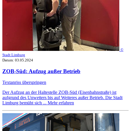
©
Stadt Limburg
Datum:
03.05.2024
ZOB-Süd: Aufzug außer Betrieb
Textanriss überspringen
Der Aufzug an der Haltestelle ZOB-Süd (Eisenbahnstraße) ist
aufgrund des Unwetters bis auf Weiteres außer Betrieb. Die Stadt
Limburg bemüht sich ...
Mehr erfahren