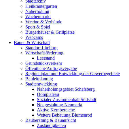
Stadtarchiv
Heilkräutergarten
Naherholung
Wochenmarkt
Vereine & Verbände
Sport & Spiel
Bürgerhäuser & Grillplätze
Webcams
Bauen & Wirtschaft
Standort Limburg
Wirtschaftsförderung
Leerstand
Grundstücksverkehr
Öffentliche Auftragsvergabe
Regionalplan und Entwicklung der Gewerbegebiete
Bauleitplanung
Stadtentwicklung
Naherholungsgebiet Schafsberg
Domplateau
Sozialer Zusammenhalt Südstadt
Neugestaltung Neumarkt
Aktive Kernbereiche
Weitere Bebauung Blumenrod
Bauberatung & Bauaufsicht
Zuständigkeiten