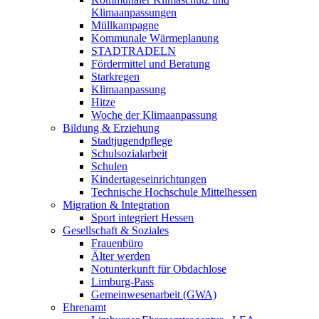
Klimaanpassungen
Müllkampagne
Kommunale Wärmeplanung
STADTRADELN
Fördermittel und Beratung
Starkregen
Klimaanpassung
Hitze
Woche der Klimaanpassung
Bildung & Erziehung
Stadtjugendpflege
Schulsozialarbeit
Schulen
Kindertageseinrichtungen
Technische Hochschule Mittelhessen
Migration & Integration
Sport integriert Hessen
Gesellschaft & Soziales
Frauenbüro
Älter werden
Notunterkunft für Obdachlose
Limburg-Pass
Gemeinwesenarbeit (GWA)
Ehrenamt