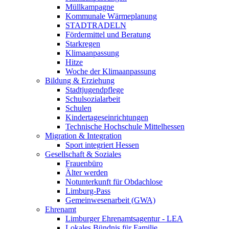
Müllkampagne
Kommunale Wärmeplanung
STADTRADELN
Fördermittel und Beratung
Starkregen
Klimaanpassung
Hitze
Woche der Klimaanpassung
Bildung & Erziehung
Stadtjugendpflege
Schulsozialarbeit
Schulen
Kindertageseinrichtungen
Technische Hochschule Mittelhessen
Migration & Integration
Sport integriert Hessen
Gesellschaft & Soziales
Frauenbüro
Älter werden
Notunterkunft für Obdachlose
Limburg-Pass
Gemeinwesenarbeit (GWA)
Ehrenamt
Limburger Ehrenamtsagentur - LEA
Lokales Bündnis für Familie