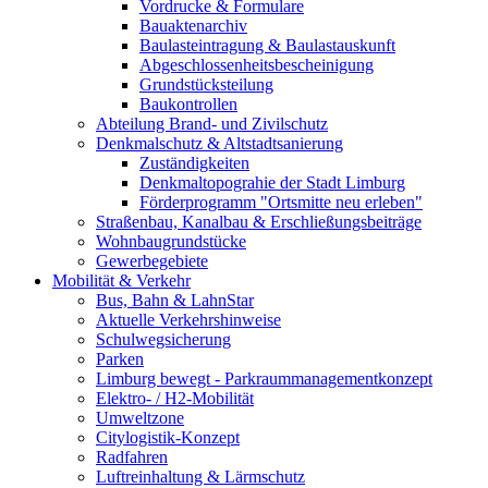
Vordrucke & Formulare
Bauaktenarchiv
Baulasteintragung & Baulastauskunft
Abgeschlossenheitsbescheinigung
Grundstücksteilung
Baukontrollen
Abteilung Brand- und Zivilschutz
Denkmalschutz & Altstadtsanierung
Zuständigkeiten
Denkmaltopograhie der Stadt Limburg
Förderprogramm "Ortsmitte neu erleben"
Straßenbau, Kanalbau & Erschließungsbeiträge
Wohnbaugrundstücke
Gewerbegebiete
Mobilität & Verkehr
Bus, Bahn & LahnStar
Aktuelle Verkehrshinweise
Schulwegsicherung
Parken
Limburg bewegt - Park­raum­management­konzept
Elektro- / H2-Mobilität
Umweltzone
Citylogistik-Konzept
Radfahren
Luftreinhaltung & Lärmschutz