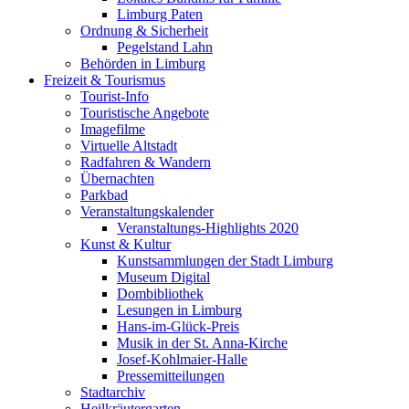
Limburg Paten
Ordnung & Sicherheit
Pegelstand Lahn
Behörden in Limburg
Freizeit & Tourismus
Tourist-Info
Touristische Angebote
Imagefilme
Virtuelle Altstadt
Radfahren & Wandern
Übernachten
Parkbad
Veranstaltungskalender
Veranstaltungs-Highlights 2020
Kunst & Kultur
Kunstsammlungen der Stadt Limburg
Museum Digital
Dombibliothek
Lesungen in Limburg
Hans-im-Glück-Preis
Musik in der St. Anna-Kirche
Josef-Kohlmaier-Halle
Pressemitteilungen
Stadtarchiv
Heilkräutergarten