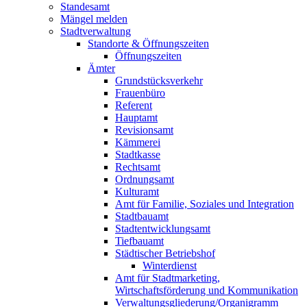
Standesamt
Mängel melden
Stadtverwaltung
Standorte & Öffnungszeiten
Öffnungszeiten
Ämter
Grundstücksverkehr
Frauenbüro
Referent
Hauptamt
Revisionsamt
Kämmerei
Stadtkasse
Rechtsamt
Ordnungsamt
Kulturamt
Amt für Familie, Soziales und Integration
Stadtbauamt
Stadtentwicklungsamt
Tiefbauamt
Städtischer Betriebshof
Winterdienst
Amt für Stadtmarketing,
Wirtschaftsförderung und Kommunikation
Verwaltungsgliederung/Organigramm