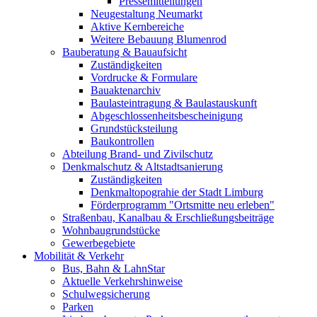
Pressemitteilungen
Neugestaltung Neumarkt
Aktive Kernbereiche
Weitere Bebauung Blumenrod
Bauberatung & Bauaufsicht
Zuständigkeiten
Vordrucke & Formulare
Bauaktenarchiv
Baulasteintragung & Baulastauskunft
Abgeschlossenheitsbescheinigung
Grundstücksteilung
Baukontrollen
Abteilung Brand- und Zivilschutz
Denkmalschutz & Altstadtsanierung
Zuständigkeiten
Denkmaltopograhie der Stadt Limburg
Förderprogramm "Ortsmitte neu erleben"
Straßenbau, Kanalbau & Erschließungsbeiträge
Wohnbaugrundstücke
Gewerbegebiete
Mobilität & Verkehr
Bus, Bahn & LahnStar
Aktuelle Verkehrshinweise
Schulwegsicherung
Parken