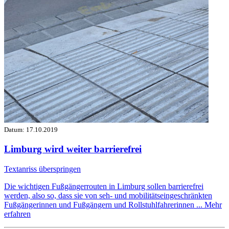
Datum:
17.10.2019
Limburg wird weiter barrierefrei
Textanriss überspringen
Die wichtigen Fußgängerrouten in Limburg sollen barrierefrei
werden, also so, dass sie von seh- und mobilitätseingeschränkten
Fußgängerinnen und Fußgängern und Rollstuhlfahrerinnen ...
Mehr
erfahren