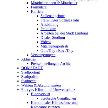
Mitarbeiterinnen & Mitarbeiter
Formulare
Karriere
Stellenangebote
Freiwilliges Soziales Jahr
Ausbildung
Praktikum
Arbeiten bei der Stadt Limburg
Duales Studium
Videos
Mitarbeiterporträts
Girls'Day / Boys'Day
Versteigerungen
Aktuelles
Pressemitteilungen Archiv
DOMSTADT
Stadtportrait
Stadtpolitik
Stadtrecht
Wahlen & Abstimmungen
Energie, Klima- und Umweltschutz
Biodiversität
Städtische Grünflächen
Kommunaler Klimaschutz und
Klimaanpassungen