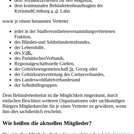
dem Sozialdezernenten für den Magistrat,
dem kommunalen Behindertenbeauftragten der
KreisstadtLimburg
a. d.
Lahn
sowie je einem benannten Vertreter
jeder in der Stadtverordnetenversammlungvertretenen
Fraktion,
des Blinden-und Sehbehindertenbundes,
der Lebenshilfe,
des
VdK
,
des ParitätischenVerbands,
Regionalgeschäftsstelle Gießen,
der Gehörlosengemeinschaft
St.
Georg oder
der Gehörlosenvertretung des Caritasverbandes,
des Landeswohlfahrtverbandesund
der Selbsthilfegruppen.
Dem Behindertenbeirat ist die Möglichkeit eingeräumt, durch
einfachen Beschluss weiteren Organisationen oder sachkundigen
Bürgern Mitgliedsrechte für je einen Vertreter zu gewähren, wenn
ihm dies sachdienlich erscheint.
Wie heißen die aktuellen Mitglieder?