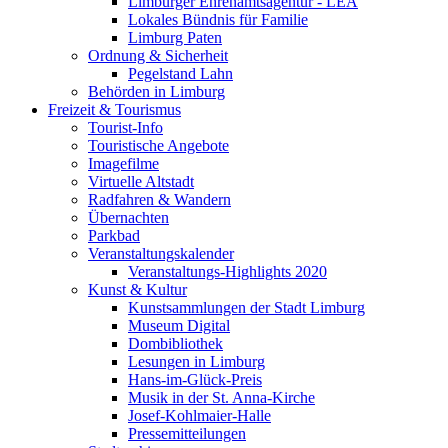
Limburger Ehrenamtsagentur - LEA
Lokales Bündnis für Familie
Limburg Paten
Ordnung & Sicherheit
Pegelstand Lahn
Behörden in Limburg
Freizeit & Tourismus
Tourist-Info
Touristische Angebote
Imagefilme
Virtuelle Altstadt
Radfahren & Wandern
Übernachten
Parkbad
Veranstaltungskalender
Veranstaltungs-Highlights 2020
Kunst & Kultur
Kunstsammlungen der Stadt Limburg
Museum Digital
Dombibliothek
Lesungen in Limburg
Hans-im-Glück-Preis
Musik in der St. Anna-Kirche
Josef-Kohlmaier-Halle
Pressemitteilungen