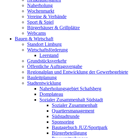
Naherholung
Wochenmarkt
Vereine & Verbände
Sport & Spiel
Bürgerhäuser & Grillplätze
Webcams
Bauen & Wirtschaft
Standort Limburg
Wirtschaftsförderung
Leerstand
Grundstücksverkehr
Öffentliche Auftragsvergabe
Regionalplan und Entwicklung der Gewerbegebiete
Bauleitplanung
Stadtentwicklung
Naherholungsgebiet Schafsberg
Domplateau
Sozialer Zusammenhalt Südstadt
Sozialer Zusammenhalt
Quartiersmanagement
Südstadtrunde
Sponsoring
Bautagebuch JUZ/Sportpark
Bürgerbeteiligung