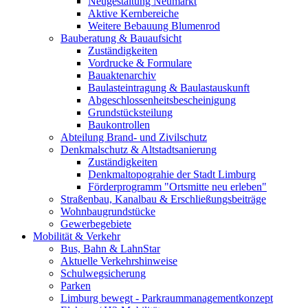
Neugestaltung Neumarkt
Aktive Kernbereiche
Weitere Bebauung Blumenrod
Bauberatung & Bauaufsicht
Zuständigkeiten
Vordrucke & Formulare
Bauaktenarchiv
Baulasteintragung & Baulastauskunft
Abgeschlossenheitsbescheinigung
Grundstücksteilung
Baukontrollen
Abteilung Brand- und Zivilschutz
Denkmalschutz & Altstadtsanierung
Zuständigkeiten
Denkmaltopograhie der Stadt Limburg
Förderprogramm "Ortsmitte neu erleben"
Straßenbau, Kanalbau & Erschließungsbeiträge
Wohnbaugrundstücke
Gewerbegebiete
Mobilität & Verkehr
Bus, Bahn & LahnStar
Aktuelle Verkehrshinweise
Schulwegsicherung
Parken
Limburg bewegt - Park­raum­management­konzept