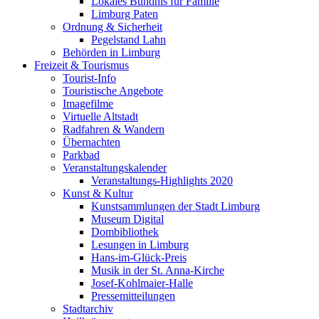
Lokales Bündnis für Familie
Limburg Paten
Ordnung & Sicherheit
Pegelstand Lahn
Behörden in Limburg
Freizeit & Tourismus
Tourist-Info
Touristische Angebote
Imagefilme
Virtuelle Altstadt
Radfahren & Wandern
Übernachten
Parkbad
Veranstaltungskalender
Veranstaltungs-Highlights 2020
Kunst & Kultur
Kunstsammlungen der Stadt Limburg
Museum Digital
Dombibliothek
Lesungen in Limburg
Hans-im-Glück-Preis
Musik in der St. Anna-Kirche
Josef-Kohlmaier-Halle
Pressemitteilungen
Stadtarchiv