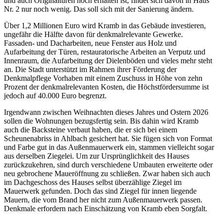
und auch Originaltüren noch erhalten ist, findet sich davon in Haus
Nr. 2 nur noch wenig. Das soll sich mit der Sanierung ändern.
Über 1,2 Millionen Euro wird Kramb in das Gebäude investieren,
ungefähr die Hälfte davon für denkmalrelevante Gewerke.
Fassaden- und Dacharbeiten, neue Fenster aus Holz und
Aufarbeitung der Türen, restauratorische Arbeiten an Verputz und
Innenraum, die Aufarbeitung der Dielenböden und vieles mehr steht
an. Die Stadt unterstützt im Rahmen ihrer Förderung der
Denkmalpflege Vorhaben mit einem Zuschuss in Höhe von zehn
Prozent der denkmalrelevanten Kosten, die Höchstfördersumme ist
jedoch auf 40.000 Euro begrenzt.
Irgendwann zwischen Weihnachten dieses Jahres und Ostern 2026
sollen die Wohnungen bezugsfertig sein. Bis dahin wird Kramb
auch die Backsteine verbaut haben, die er sich bei einem
Scheunenabriss in Ahlbach gesichert hat. Sie fügen sich von Format
und Farbe gut in das Außenmauerwerk ein, stammen vielleicht sogar
aus derselben Ziegelei. Um zur Ursprünglichkeit des Hauses
zurückzukehren, sind durch verschiedene Umbauten erweiterte oder
neu gebrochene Maueröffnung zu schließen. Zwar haben sich auch
im Dachgeschoss des Hauses selbst überzählige Ziegel im
Mauerwerk gefunden. Doch das sind Ziegel für innen liegende
Mauern, die vom Brand her nicht zum Außenmauerwerk passen.
Denkmale erfordern nach Einschätzung von Kramb eben Sorgfalt.