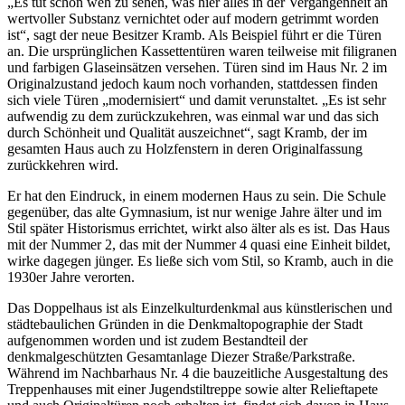
„Es tut schon weh zu sehen, was hier alles in der Vergangenheit an
wertvoller Substanz vernichtet oder auf modern getrimmt worden
ist“, sagt der neue Besitzer Kramb. Als Beispiel führt er die Türen
an. Die ursprünglichen Kassettentüren waren teilweise mit filigranen
und farbigen Glaseinsätzen versehen. Türen sind im Haus Nr. 2 im
Originalzustand jedoch kaum noch vorhanden, stattdessen finden
sich viele Türen „modernisiert“ und damit verunstaltet. „Es ist sehr
aufwendig zu dem zurückzukehren, was einmal war und das sich
durch Schönheit und Qualität auszeichnet“, sagt Kramb, der im
gesamten Haus auch zu Holzfenstern in deren Originalfassung
zurückkehren wird.
Er hat den Eindruck, in einem modernen Haus zu sein. Die Schule
gegenüber, das alte Gymnasium, ist nur wenige Jahre älter und im
Stil später Historismus errichtet, wirkt also älter als es ist. Das Haus
mit der Nummer 2, das mit der Nummer 4 quasi eine Einheit bildet,
wirke dagegen jünger. Es ließe sich vom Stil, so Kramb, auch in die
1930er Jahre verorten.
Das Doppelhaus ist als Einzelkulturdenkmal aus künstlerischen und
städtebaulichen Gründen in die Denkmaltopographie der Stadt
aufgenommen worden und ist zudem Bestandteil der
denkmalgeschützten Gesamtanlage Diezer Straße/Parkstraße.
Während im Nachbarhaus Nr. 4 die bauzeitliche Ausgestaltung des
Treppenhauses mit einer Jugendstiltreppe sowie alter Relieftapete