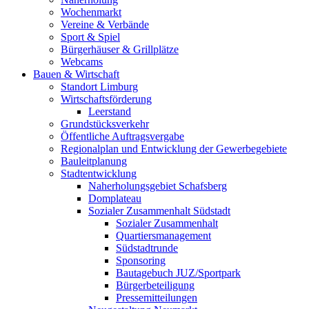
Wochenmarkt
Vereine & Verbände
Sport & Spiel
Bürgerhäuser & Grillplätze
Webcams
Bauen & Wirtschaft
Standort Limburg
Wirtschaftsförderung
Leerstand
Grundstücksverkehr
Öffentliche Auftragsvergabe
Regionalplan und Entwicklung der Gewerbegebiete
Bauleitplanung
Stadtentwicklung
Naherholungsgebiet Schafsberg
Domplateau
Sozialer Zusammenhalt Südstadt
Sozialer Zusammenhalt
Quartiersmanagement
Südstadtrunde
Sponsoring
Bautagebuch JUZ/Sportpark
Bürgerbeteiligung
Pressemitteilungen