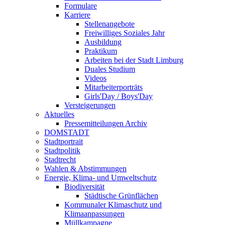
Formulare
Karriere
Stellenangebote
Freiwilliges Soziales Jahr
Ausbildung
Praktikum
Arbeiten bei der Stadt Limburg
Duales Studium
Videos
Mitarbeiterporträts
Girls'Day / Boys'Day
Versteigerungen
Aktuelles
Pressemitteilungen Archiv
DOMSTADT
Stadtportrait
Stadtpolitik
Stadtrecht
Wahlen & Abstimmungen
Energie, Klima- und Umweltschutz
Biodiversität
Städtische Grünflächen
Kommunaler Klimaschutz und
Klimaanpassungen
Müllkampagne