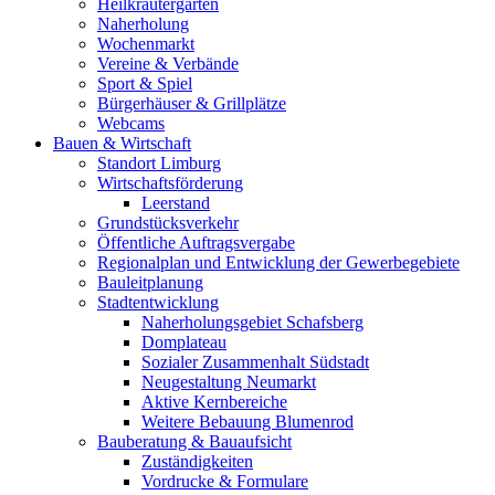
Heilkräutergarten
Naherholung
Wochenmarkt
Vereine & Verbände
Sport & Spiel
Bürgerhäuser & Grillplätze
Webcams
Bauen & Wirtschaft
Standort Limburg
Wirtschaftsförderung
Leerstand
Grundstücksverkehr
Öffentliche Auftragsvergabe
Regionalplan und Entwicklung der Gewerbegebiete
Bauleitplanung
Stadtentwicklung
Naherholungsgebiet Schafsberg
Domplateau
Sozialer Zusammenhalt Südstadt
Neugestaltung Neumarkt
Aktive Kernbereiche
Weitere Bebauung Blumenrod
Bauberatung & Bauaufsicht
Zuständigkeiten
Vordrucke & Formulare