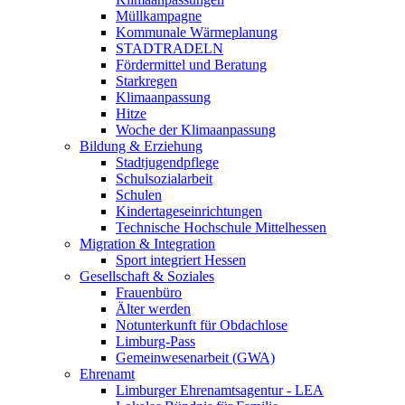
Müllkampagne
Kommunale Wärmeplanung
STADTRADELN
Fördermittel und Beratung
Starkregen
Klimaanpassung
Hitze
Woche der Klimaanpassung
Bildung & Erziehung
Stadtjugendpflege
Schulsozialarbeit
Schulen
Kindertageseinrichtungen
Technische Hochschule Mittelhessen
Migration & Integration
Sport integriert Hessen
Gesellschaft & Soziales
Frauenbüro
Älter werden
Notunterkunft für Obdachlose
Limburg-Pass
Gemeinwesenarbeit (GWA)
Ehrenamt
Limburger Ehrenamtsagentur - LEA