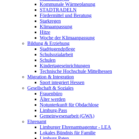
Kommunale Wärmeplanung
STADTRADELN
Fördermittel und Beratung
Starkregen
Klimaanpassung
Hitze
Woche der Klimaanpassung
Bildung & Erziehung
Stadtjugendpflege
Schulsozialarbeit
Schulen
Kindertageseinrichtungen
Technische Hochschule Mittelhessen
Migration & Integration
Sport integriert Hessen
Gesellschaft & Soziales
Frauenbüro
Älter werden
Notunterkunft für Obdachlose
Limburg-Pass
Gemeinwesenarbeit (GWA)
Ehrenamt
Limburger Ehrenamtsagentur - LEA
Lokales Bündnis für Familie
Limburg Paten