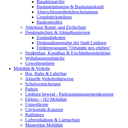
Bauaktenarchiv
Baulasteintragung & Baulastauskunft
Abgeschlossenheitsbescheinigung
Grundstücksteilung
Baukontrollen
Abteilung Brand- und Zivilschutz
Denkmalschutz & Altstadtsanierung
Zuständigkeiten
Denkmaltopograhie der Stadt Limburg
Förderprogramm "Ortsmitte neu erleben"
Straßenbau, Kanalbau & Erschließungsbeiträge
Wohnbaugrundstücke
Gewerbegebiete
Mobilität & Verkehr
Bus, Bahn & LahnStar
Aktuelle Verkehrshinweise
Schulwegsicherung
Parken
Limburg bewegt - Park­raum­management­konzept
Elektro- / H2-Mobilität
Umweltzone
Citylogistik-Konzept
Radfahren
Luftreinhaltung & Lärmschutz
Masterplan Mobilität