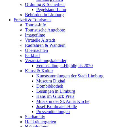
Ordnung & Sicherheit
Pegelstand Lahn
Behörden in Limburg
Freizeit & Tourismus
Tourist-Info
Touristische Angebote
Imagefilme
Virtuelle Altstadt
Radfahren & Wandern
Übernachten
Parkbad
Veranstaltungskalender
Veranstaltungs-Highlights 2020
Kunst & Kultur
Kunstsammlungen der Stadt Limburg
Museum Digital
Dombibliothek
Lesungen in Limburg
Hans-im-Glück-Preis
Musik in der St. Anna-Kirche
Josef-Kohlmaier-Halle
Pressemitteilungen
Stadtarchiv
Heilkräutergarten
Naherholung