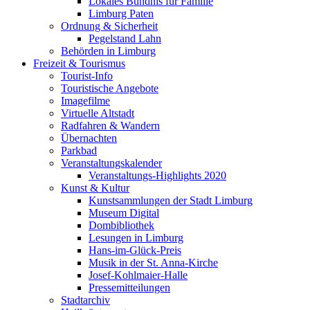
Lokales Bündnis für Familie
Limburg Paten
Ordnung & Sicherheit
Pegelstand Lahn
Behörden in Limburg
Freizeit & Tourismus
Tourist-Info
Touristische Angebote
Imagefilme
Virtuelle Altstadt
Radfahren & Wandern
Übernachten
Parkbad
Veranstaltungskalender
Veranstaltungs-Highlights 2020
Kunst & Kultur
Kunstsammlungen der Stadt Limburg
Museum Digital
Dombibliothek
Lesungen in Limburg
Hans-im-Glück-Preis
Musik in der St. Anna-Kirche
Josef-Kohlmaier-Halle
Pressemitteilungen
Stadtarchiv