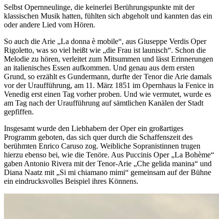
Selbst Opernneulinge, die keinerlei Berührungspunkte mit der
klassischen Musik hatten, fühlten sich abgeholt und kannten das ein
oder andere Lied vom Hören.
So auch die Arie „La donna è mobile“, aus Giuseppe Verdis Oper
Rigoletto, was so viel heißt wie „die Frau ist launisch“. Schon die
Melodie zu hören, verleitet zum Mitsummen und lässt Erinnerungen
an italienisches Essen aufkommen. Und genau aus dem ersten
Grund, so erzählt es Gundermann, durfte der Tenor die Arie damals
vor der Uraufführung, am 11. März 1851 im Opernhaus la Fenice in
Venedig erst einen Tag vorher proben. Und wie vermutet, wurde es
am Tag nach der Uraufführung auf sämtlichen Kanälen der Stadt
gepfiffen.
Insgesamt wurde den Liebhabern der Oper ein großartiges
Programm geboten, das sich quer durch die Schaffenszeit des
berühmten Enrico Caruso zog. Weibliche Sopranistinnen trugen
hierzu ebenso bei, wie die Tenöre. Aus Puccinis Oper „La Bohème“
gaben Antonio Rivera mit der Tenor-Arie „Che gelida manina“ und
Diana Naatz mit „Si mi chiamano mimi“ gemeinsam auf der Bühne
ein eindrucksvolles Beispiel ihres Könnens.