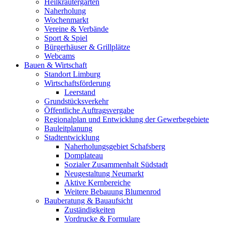
Heilkräutergarten
Naherholung
Wochenmarkt
Vereine & Verbände
Sport & Spiel
Bürgerhäuser & Grillplätze
Webcams
Bauen & Wirtschaft
Standort Limburg
Wirtschaftsförderung
Leerstand
Grundstücksverkehr
Öffentliche Auftragsvergabe
Regionalplan und Entwicklung der Gewerbegebiete
Bauleitplanung
Stadtentwicklung
Naherholungsgebiet Schafsberg
Domplateau
Sozialer Zusammenhalt Südstadt
Neugestaltung Neumarkt
Aktive Kernbereiche
Weitere Bebauung Blumenrod
Bauberatung & Bauaufsicht
Zuständigkeiten
Vordrucke & Formulare