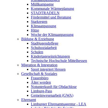
Müllkampagne
Kommunale Wärmeplanung
STADTRADELN
Fördermittel und Beratung
Starkregen
Klimaanpassung
Hitze
Woche der Klimaanpassung
Bildung & Erziehung
Stadtjugendpflege
Schulsozialarbeit
Schulen
Kindertageseinrichtungen
Technische Hochschule Mittelhessen
Migration & Integration
Sport integriert Hessen
Gesellschaft & Soziales
Frauenbüro
Älter werden
Notunterkunft für Obdachlose
Limburg-Pass
Gemeinwesenarbeit (GWA)
Ehrenamt
Limburger Ehrenamtsagentur - LEA