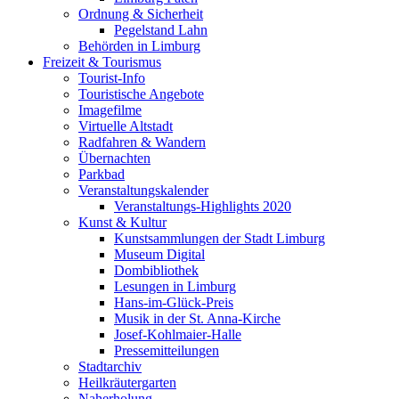
Ordnung & Sicherheit
Pegelstand Lahn
Behörden in Limburg
Freizeit & Tourismus
Tourist-Info
Touristische Angebote
Imagefilme
Virtuelle Altstadt
Radfahren & Wandern
Übernachten
Parkbad
Veranstaltungskalender
Veranstaltungs-Highlights 2020
Kunst & Kultur
Kunstsammlungen der Stadt Limburg
Museum Digital
Dombibliothek
Lesungen in Limburg
Hans-im-Glück-Preis
Musik in der St. Anna-Kirche
Josef-Kohlmaier-Halle
Pressemitteilungen
Stadtarchiv
Heilkräutergarten
Naherholung