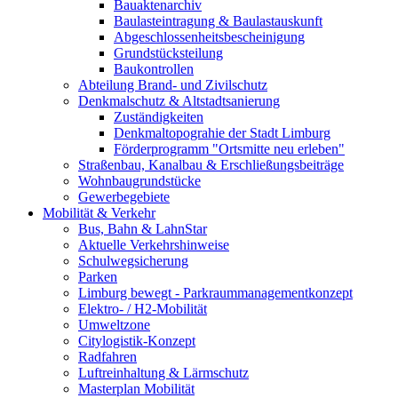
Bauaktenarchiv
Baulasteintragung & Baulastauskunft
Abgeschlossenheitsbescheinigung
Grundstücksteilung
Baukontrollen
Abteilung Brand- und Zivilschutz
Denkmalschutz & Altstadtsanierung
Zuständigkeiten
Denkmaltopograhie der Stadt Limburg
Förderprogramm "Ortsmitte neu erleben"
Straßenbau, Kanalbau & Erschließungsbeiträge
Wohnbaugrundstücke
Gewerbegebiete
Mobilität & Verkehr
Bus, Bahn & LahnStar
Aktuelle Verkehrshinweise
Schulwegsicherung
Parken
Limburg bewegt - Park­raum­management­konzept
Elektro- / H2-Mobilität
Umweltzone
Citylogistik-Konzept
Radfahren
Luftreinhaltung & Lärmschutz
Masterplan Mobilität