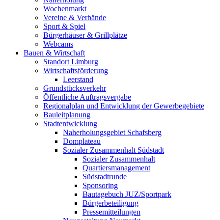
Wochenmarkt
Vereine & Verbände
Sport & Spiel
Bürgerhäuser & Grillplätze
Webcams
Bauen & Wirtschaft
Standort Limburg
Wirtschaftsförderung
Leerstand
Grundstücksverkehr
Öffentliche Auftragsvergabe
Regionalplan und Entwicklung der Gewerbegebiete
Bauleitplanung
Stadtentwicklung
Naherholungsgebiet Schafsberg
Domplateau
Sozialer Zusammenhalt Südstadt
Sozialer Zusammenhalt
Quartiersmanagement
Südstadtrunde
Sponsoring
Bautagebuch JUZ/Sportpark
Bürgerbeteiligung
Pressemitteilungen