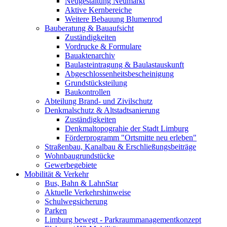
Neugestaltung Neumarkt
Aktive Kernbereiche
Weitere Bebauung Blumenrod
Bauberatung & Bauaufsicht
Zuständigkeiten
Vordrucke & Formulare
Bauaktenarchiv
Baulasteintragung & Baulastauskunft
Abgeschlossenheitsbescheinigung
Grundstücksteilung
Baukontrollen
Abteilung Brand- und Zivilschutz
Denkmalschutz & Altstadtsanierung
Zuständigkeiten
Denkmaltopograhie der Stadt Limburg
Förderprogramm "Ortsmitte neu erleben"
Straßenbau, Kanalbau & Erschließungsbeiträge
Wohnbaugrundstücke
Gewerbegebiete
Mobilität & Verkehr
Bus, Bahn & LahnStar
Aktuelle Verkehrshinweise
Schulwegsicherung
Parken
Limburg bewegt - Park­raum­management­konzept