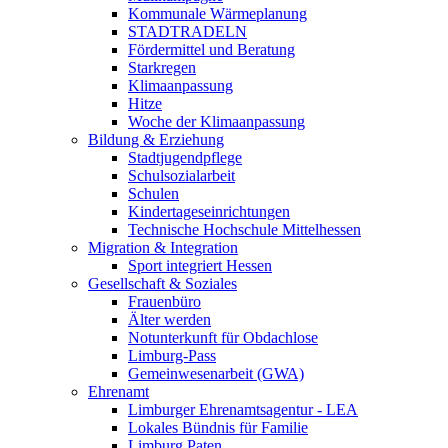
Kommunale Wärmeplanung
STADTRADELN
Fördermittel und Beratung
Starkregen
Klimaanpassung
Hitze
Woche der Klimaanpassung
Bildung & Erziehung
Stadtjugendpflege
Schulsozialarbeit
Schulen
Kindertageseinrichtungen
Technische Hochschule Mittelhessen
Migration & Integration
Sport integriert Hessen
Gesellschaft & Soziales
Frauenbüro
Älter werden
Notunterkunft für Obdachlose
Limburg-Pass
Gemeinwesenarbeit (GWA)
Ehrenamt
Limburger Ehrenamtsagentur - LEA
Lokales Bündnis für Familie
Limburg Paten