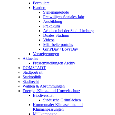
Formulare
Karriere
Stellenangebote
Freiwilliges Soziales Jahr
Ausbildung
Praktikum
Arbeiten bei der Stadt Limburg
Duales Studium
Videos
Mitarbeiterporträts
Girls'Day / Boys'Day
Versteigerungen
Aktuelles
Pressemitteilungen Archiv
DOMSTADT
Stadtportrait
Stadtpolitik
Stadtrecht
Wahlen & Abstimmungen
Energie, Klima- und Umweltschutz
Biodiversität
Städtische Grünflächen
Kommunaler Klimaschutz und
Klimaanpassungen
Müllkampagne