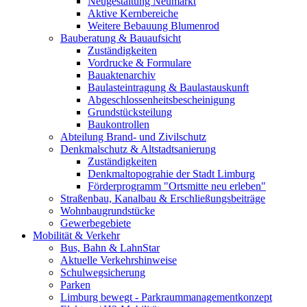
Neugestaltung Neumarkt
Aktive Kernbereiche
Weitere Bebauung Blumenrod
Bauberatung & Bauaufsicht
Zuständigkeiten
Vordrucke & Formulare
Bauaktenarchiv
Baulasteintragung & Baulastauskunft
Abgeschlossenheitsbescheinigung
Grundstücksteilung
Baukontrollen
Abteilung Brand- und Zivilschutz
Denkmalschutz & Altstadtsanierung
Zuständigkeiten
Denkmaltopograhie der Stadt Limburg
Förderprogramm "Ortsmitte neu erleben"
Straßenbau, Kanalbau & Erschließungsbeiträge
Wohnbaugrundstücke
Gewerbegebiete
Mobilität & Verkehr
Bus, Bahn & LahnStar
Aktuelle Verkehrshinweise
Schulwegsicherung
Parken
Limburg bewegt - Park­raum­management­konzept