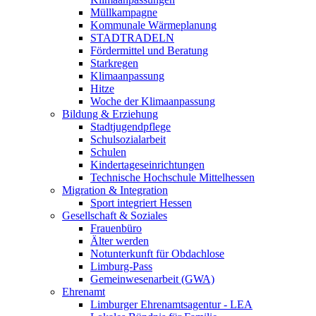
Müllkampagne
Kommunale Wärmeplanung
STADTRADELN
Fördermittel und Beratung
Starkregen
Klimaanpassung
Hitze
Woche der Klimaanpassung
Bildung & Erziehung
Stadtjugendpflege
Schulsozialarbeit
Schulen
Kindertageseinrichtungen
Technische Hochschule Mittelhessen
Migration & Integration
Sport integriert Hessen
Gesellschaft & Soziales
Frauenbüro
Älter werden
Notunterkunft für Obdachlose
Limburg-Pass
Gemeinwesenarbeit (GWA)
Ehrenamt
Limburger Ehrenamtsagentur - LEA