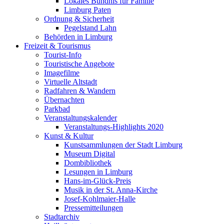
Lokales Bündnis für Familie
Limburg Paten
Ordnung & Sicherheit
Pegelstand Lahn
Behörden in Limburg
Freizeit & Tourismus
Tourist-Info
Touristische Angebote
Imagefilme
Virtuelle Altstadt
Radfahren & Wandern
Übernachten
Parkbad
Veranstaltungskalender
Veranstaltungs-Highlights 2020
Kunst & Kultur
Kunstsammlungen der Stadt Limburg
Museum Digital
Dombibliothek
Lesungen in Limburg
Hans-im-Glück-Preis
Musik in der St. Anna-Kirche
Josef-Kohlmaier-Halle
Pressemitteilungen
Stadtarchiv