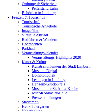
Ordnung & Sicherheit
Pegelstand Lahn
Behörden in Limburg
Freizeit & Tourismus
Tourist-Info
Touristische Angebote
Imagefilme
Virtuelle Altstadt
Radfahren & Wandern
Übernachten
Parkbad
Veranstaltungskalender
Veranstaltungs-Highlights 2020
Kunst & Kultur
Kunstsammlungen der Stadt Limburg
Museum Digital
Dombibliothek
Lesungen in Limburg
Hans-im-Glück-Preis
Musik in der St. Anna-Kirche
Josef-Kohlmaier-Halle
Pressemitteilungen
Stadtarchiv
Heilkräutergarten
Naherholung