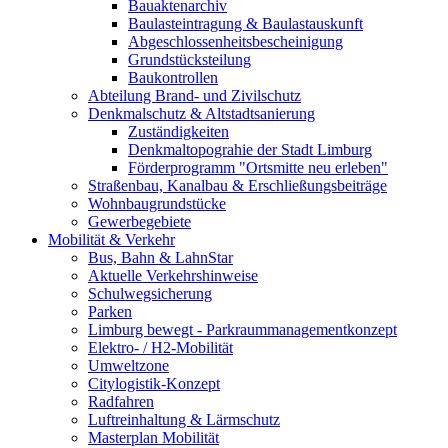
Bauaktenarchiv
Baulasteintragung & Baulastauskunft
Abgeschlossenheitsbescheinigung
Grundstücksteilung
Baukontrollen
Abteilung Brand- und Zivilschutz
Denkmalschutz & Altstadtsanierung
Zuständigkeiten
Denkmaltopograhie der Stadt Limburg
Förderprogramm "Ortsmitte neu erleben"
Straßenbau, Kanalbau & Erschließungsbeiträge
Wohnbaugrundstücke
Gewerbegebiete
Mobilität & Verkehr
Bus, Bahn & LahnStar
Aktuelle Verkehrshinweise
Schulwegsicherung
Parken
Limburg bewegt - Park­raum­management­konzept
Elektro- / H2-Mobilität
Umweltzone
Citylogistik-Konzept
Radfahren
Luftreinhaltung & Lärmschutz
Masterplan Mobilität