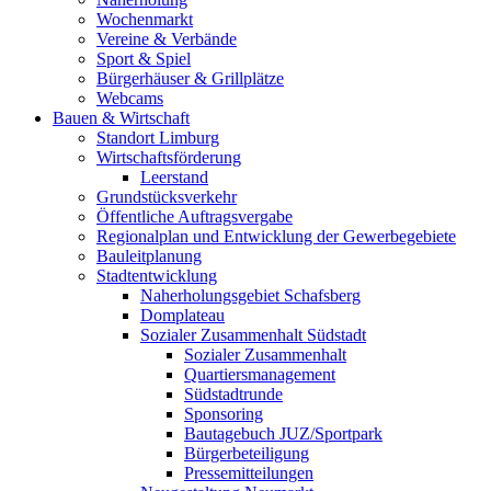
Wochenmarkt
Vereine & Verbände
Sport & Spiel
Bürgerhäuser & Grillplätze
Webcams
Bauen & Wirtschaft
Standort Limburg
Wirtschaftsförderung
Leerstand
Grundstücksverkehr
Öffentliche Auftragsvergabe
Regionalplan und Entwicklung der Gewerbegebiete
Bauleitplanung
Stadtentwicklung
Naherholungsgebiet Schafsberg
Domplateau
Sozialer Zusammenhalt Südstadt
Sozialer Zusammenhalt
Quartiersmanagement
Südstadtrunde
Sponsoring
Bautagebuch JUZ/Sportpark
Bürgerbeteiligung
Pressemitteilungen