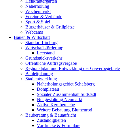
Heilkräutergarten
Naherholung
Wochenmarkt
Vereine & Verbände
Sport & Spiel
Bürgerhäuser & Grillplätze
Webcams
Bauen & Wirtschaft
Standort Limburg
Wirtschaftsförderung
Leerstand
Grundstücksverkehr
Öffentliche Auftragsvergabe
Regionalplan und Entwicklung der Gewerbegebiete
Bauleitplanung
Stadtentwicklung
Naherholungsgebiet Schafsberg
Domplateau
Sozialer Zusammenhalt Südstadt
Neugestaltung Neumarkt
Aktive Kernbereiche
Weitere Bebauung Blumenrod
Bauberatung & Bauaufsicht
Zuständigkeiten
Vordrucke & Formulare