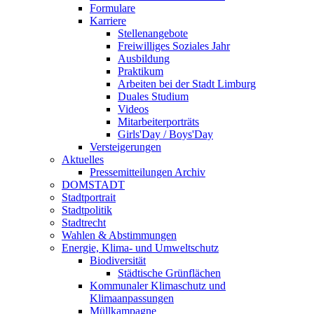
Formulare
Karriere
Stellenangebote
Freiwilliges Soziales Jahr
Ausbildung
Praktikum
Arbeiten bei der Stadt Limburg
Duales Studium
Videos
Mitarbeiterporträts
Girls'Day / Boys'Day
Versteigerungen
Aktuelles
Pressemitteilungen Archiv
DOMSTADT
Stadtportrait
Stadtpolitik
Stadtrecht
Wahlen & Abstimmungen
Energie, Klima- und Umweltschutz
Biodiversität
Städtische Grünflächen
Kommunaler Klimaschutz und
Klimaanpassungen
Müllkampagne