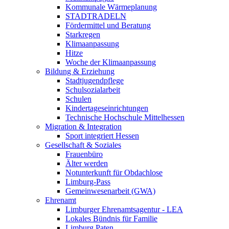
Kommunale Wärmeplanung
STADTRADELN
Fördermittel und Beratung
Starkregen
Klimaanpassung
Hitze
Woche der Klimaanpassung
Bildung & Erziehung
Stadtjugendpflege
Schulsozialarbeit
Schulen
Kindertageseinrichtungen
Technische Hochschule Mittelhessen
Migration & Integration
Sport integriert Hessen
Gesellschaft & Soziales
Frauenbüro
Älter werden
Notunterkunft für Obdachlose
Limburg-Pass
Gemeinwesenarbeit (GWA)
Ehrenamt
Limburger Ehrenamtsagentur - LEA
Lokales Bündnis für Familie
Limburg Paten