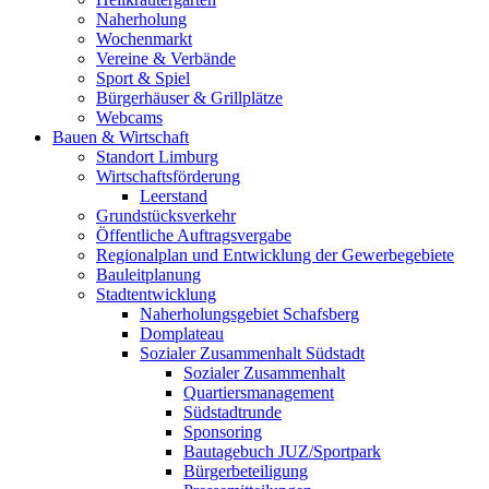
Naherholung
Wochenmarkt
Vereine & Verbände
Sport & Spiel
Bürgerhäuser & Grillplätze
Webcams
Bauen & Wirtschaft
Standort Limburg
Wirtschaftsförderung
Leerstand
Grundstücksverkehr
Öffentliche Auftragsvergabe
Regionalplan und Entwicklung der Gewerbegebiete
Bauleitplanung
Stadtentwicklung
Naherholungsgebiet Schafsberg
Domplateau
Sozialer Zusammenhalt Südstadt
Sozialer Zusammenhalt
Quartiersmanagement
Südstadtrunde
Sponsoring
Bautagebuch JUZ/Sportpark
Bürgerbeteiligung