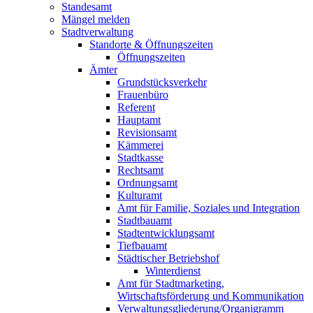
Standesamt
Mängel melden
Stadtverwaltung
Standorte & Öffnungszeiten
Öffnungszeiten
Ämter
Grundstücksverkehr
Frauenbüro
Referent
Hauptamt
Revisionsamt
Kämmerei
Stadtkasse
Rechtsamt
Ordnungsamt
Kulturamt
Amt für Familie, Soziales und Integration
Stadtbauamt
Stadtentwicklungsamt
Tiefbauamt
Städtischer Betriebshof
Winterdienst
Amt für Stadtmarketing,
Wirtschaftsförderung und Kommunikation
Verwaltungsgliederung/Organigramm