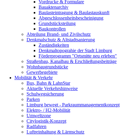
Vordrucke & Formulare
Bauaktenarchiv
Baulasteintragung & Baulastauskunft
Abgeschlossenheitsbescheinigung
Grundstücksteilung
Baukontrollen
Abteilung Brand- und Zivilschutz
Denkmalschutz & Altstadtsanierung
Zuständigkeiten
Denkmaltopograhie der Stadt Limburg
Förderprogramm "Ortsmitte neu erleben"
Straßenbau, Kanalbau & Erschließungsbeiträge
Wohnbaugrundstücke
Gewerbegebiete
Mobilität & Verkehr
Bus, Bahn & LahnStar
Aktuelle Verkehrshinweise
Schulwegsicherung
Parken
Limburg bewegt - Park­raum­management­konzept
Elektro- / H2-Mobilität
Umweltzone
Citylogistik-Konzept
Radfahren
Luftreinhaltung & Lärmschutz