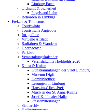
Limburg Paten
Ordnung & Sicherheit
Pegelstand Lahn
Behörden in Limburg
Freizeit & Tourismus
Tourist-Info
Touristische Angebote
Imagefilme
Virtuelle Altstadt
Radfahren & Wandern
Übernachten
Parkbad
Veranstaltungskalender
Veranstaltungs-Highlights 2020
Kunst & Kultur
Kunstsammlungen der Stadt Limburg
Museum Digital
Dombibliothek
Lesungen in Limburg
Hans-im-Glück-Preis
Musik in der St. Anna-Kirche
Josef-Kohlmaier-Halle
Pressemitteilungen
Stadtarchiv
Heilkräutergarten