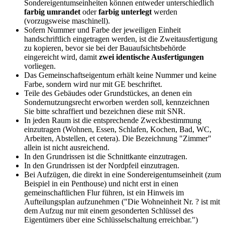
Sondereigentumseinheiten können entweder unterschiedlich
farbig umrandet
oder
farbig unterlegt
werden
(vorzugsweise maschinell).
Sofern Nummer und Farbe der jeweiligen Einheit
handschriftlich eingetragen werden, ist die Zweitausfertigung
zu kopieren, bevor sie bei der Bauaufsichtsbehörde
eingereicht wird, damit
zwei identische Ausfertigungen
vorliegen.
Das Gemeinschaftseigentum erhält keine Nummer und keine
Farbe, sondern wird nur mit GE beschriftet.
Teile des Gebäudes oder Grundstückes, an denen ein
Sondernutzungsrecht erworben werden soll, kennzeichnen
Sie bitte schraffiert und bezeichnen diese mit SNR.
In jeden Raum ist die entsprechende Zweckbestimmung
einzutragen (Wohnen, Essen, Schlafen, Kochen, Bad, WC,
Arbeiten, Abstellen, et cetera). Die Bezeichnung "Zimmer"
allein ist nicht ausreichend.
In den Grundrissen ist die Schnittkante einzutragen.
In den Grundrissen ist der Nordpfeil einzutragen.
Bei Aufzügen, die direkt in eine Sondereigentumseinheit (zum
Beispiel in ein Penthouse) und nicht erst in einen
gemeinschaftlichen Flur führen, ist ein Hinweis im
Aufteilungsplan aufzunehmen ("Die Wohneinheit Nr. ? ist mit
dem Aufzug nur mit einem gesonderten Schlüssel des
Eigentümers über eine Schlüsselschaltung erreichbar.")