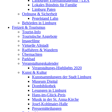
Limburger Ehrenamtsagentur - LEA
Lokales Bündnis für Familie
Limburg Paten
Ordnung & Sicherheit
Pegelstand Lahn
Behörden in Limburg
Freizeit & Tourismus
Tourist-Info
Touristische Angebote
Imagefilme
Virtuelle Altstadt
Radfahren & Wandern
Übernachten
Parkbad
Veranstaltungskalender
Veranstaltungs-Highlights 2020
Kunst & Kultur
Kunstsammlungen der Stadt Limburg
Museum Digital
Dombibliothek
Lesungen in Limburg
Hans-im-Glück-Preis
Musik in der St. Anna-Kirche
Josef-Kohlmaier-Halle
Pressemitteilungen