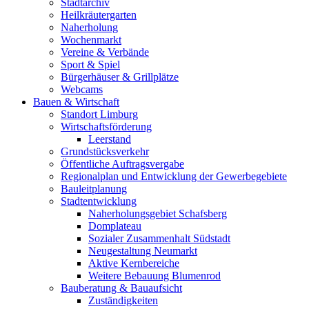
Stadtarchiv
Heilkräutergarten
Naherholung
Wochenmarkt
Vereine & Verbände
Sport & Spiel
Bürgerhäuser & Grillplätze
Webcams
Bauen & Wirtschaft
Standort Limburg
Wirtschaftsförderung
Leerstand
Grundstücksverkehr
Öffentliche Auftragsvergabe
Regionalplan und Entwicklung der Gewerbegebiete
Bauleitplanung
Stadtentwicklung
Naherholungsgebiet Schafsberg
Domplateau
Sozialer Zusammenhalt Südstadt
Neugestaltung Neumarkt
Aktive Kernbereiche
Weitere Bebauung Blumenrod
Bauberatung & Bauaufsicht
Zuständigkeiten