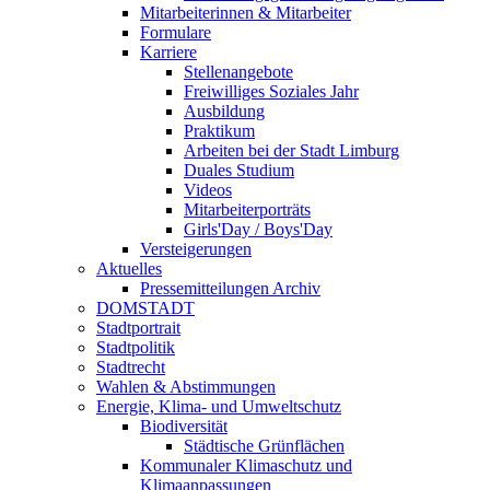
Mitarbeiterinnen & Mitarbeiter
Formulare
Karriere
Stellenangebote
Freiwilliges Soziales Jahr
Ausbildung
Praktikum
Arbeiten bei der Stadt Limburg
Duales Studium
Videos
Mitarbeiterporträts
Girls'Day / Boys'Day
Versteigerungen
Aktuelles
Pressemitteilungen Archiv
DOMSTADT
Stadtportrait
Stadtpolitik
Stadtrecht
Wahlen & Abstimmungen
Energie, Klima- und Umweltschutz
Biodiversität
Städtische Grünflächen
Kommunaler Klimaschutz und
Klimaanpassungen