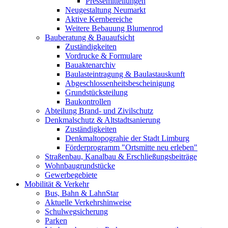
Pressemitteilungen
Neugestaltung Neumarkt
Aktive Kernbereiche
Weitere Bebauung Blumenrod
Bauberatung & Bauaufsicht
Zuständigkeiten
Vordrucke & Formulare
Bauaktenarchiv
Baulasteintragung & Baulastauskunft
Abgeschlossenheitsbescheinigung
Grundstücksteilung
Baukontrollen
Abteilung Brand- und Zivilschutz
Denkmalschutz & Altstadtsanierung
Zuständigkeiten
Denkmaltopograhie der Stadt Limburg
Förderprogramm "Ortsmitte neu erleben"
Straßenbau, Kanalbau & Erschließungsbeiträge
Wohnbaugrundstücke
Gewerbegebiete
Mobilität & Verkehr
Bus, Bahn & LahnStar
Aktuelle Verkehrshinweise
Schulwegsicherung
Parken