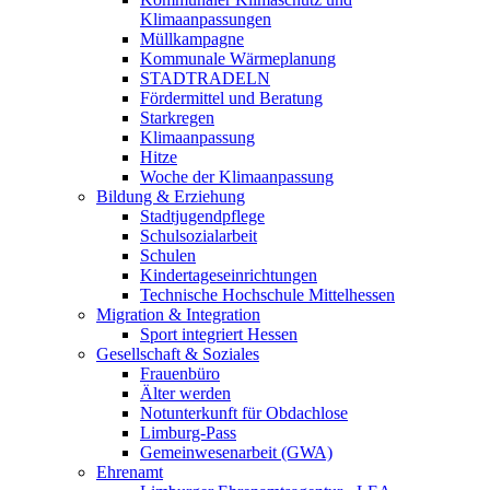
Klimaanpassungen
Müllkampagne
Kommunale Wärmeplanung
STADTRADELN
Fördermittel und Beratung
Starkregen
Klimaanpassung
Hitze
Woche der Klimaanpassung
Bildung & Erziehung
Stadtjugendpflege
Schulsozialarbeit
Schulen
Kindertageseinrichtungen
Technische Hochschule Mittelhessen
Migration & Integration
Sport integriert Hessen
Gesellschaft & Soziales
Frauenbüro
Älter werden
Notunterkunft für Obdachlose
Limburg-Pass
Gemeinwesenarbeit (GWA)
Ehrenamt