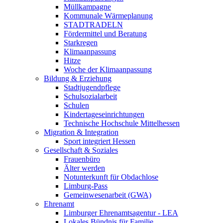
Müllkampagne
Kommunale Wärmeplanung
STADTRADELN
Fördermittel und Beratung
Starkregen
Klimaanpassung
Hitze
Woche der Klimaanpassung
Bildung & Erziehung
Stadtjugendpflege
Schulsozialarbeit
Schulen
Kindertageseinrichtungen
Technische Hochschule Mittelhessen
Migration & Integration
Sport integriert Hessen
Gesellschaft & Soziales
Frauenbüro
Älter werden
Notunterkunft für Obdachlose
Limburg-Pass
Gemeinwesenarbeit (GWA)
Ehrenamt
Limburger Ehrenamtsagentur - LEA
Lokales Bündnis für Familie