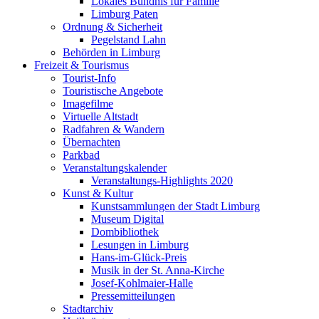
Lokales Bündnis für Familie
Limburg Paten
Ordnung & Sicherheit
Pegelstand Lahn
Behörden in Limburg
Freizeit & Tourismus
Tourist-Info
Touristische Angebote
Imagefilme
Virtuelle Altstadt
Radfahren & Wandern
Übernachten
Parkbad
Veranstaltungskalender
Veranstaltungs-Highlights 2020
Kunst & Kultur
Kunstsammlungen der Stadt Limburg
Museum Digital
Dombibliothek
Lesungen in Limburg
Hans-im-Glück-Preis
Musik in der St. Anna-Kirche
Josef-Kohlmaier-Halle
Pressemitteilungen
Stadtarchiv