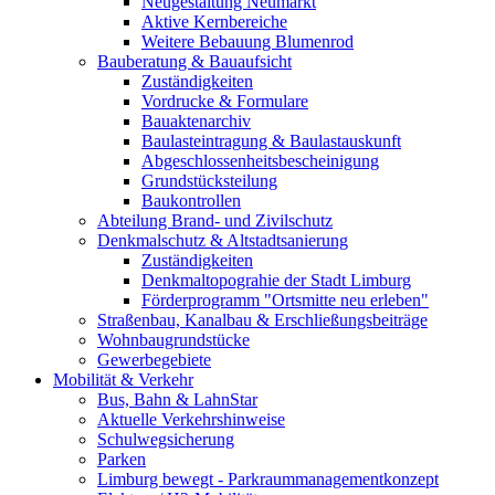
Neugestaltung Neumarkt
Aktive Kernbereiche
Weitere Bebauung Blumenrod
Bauberatung & Bauaufsicht
Zuständigkeiten
Vordrucke & Formulare
Bauaktenarchiv
Baulasteintragung & Baulastauskunft
Abgeschlossenheitsbescheinigung
Grundstücksteilung
Baukontrollen
Abteilung Brand- und Zivilschutz
Denkmalschutz & Altstadtsanierung
Zuständigkeiten
Denkmaltopograhie der Stadt Limburg
Förderprogramm "Ortsmitte neu erleben"
Straßenbau, Kanalbau & Erschließungsbeiträge
Wohnbaugrundstücke
Gewerbegebiete
Mobilität & Verkehr
Bus, Bahn & LahnStar
Aktuelle Verkehrshinweise
Schulwegsicherung
Parken
Limburg bewegt - Park­raum­management­konzept