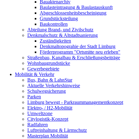
Bauaktenarchiv
Baulasteintragung & Baulastauskunft
Abgeschlossenheitsbescheinigung
Grundstücksteilung
Baukontrollen
Abteilung Brand- und Zivilschutz
Denkmalschutz & Altstadtsanierung
Zuständigkeiten
Denkmaltopograhie der Stadt Limburg
Förderprogramm "Ortsmitte neu erleben"
Straßenbau, Kanalbau & Erschließungsbeiträge
Wohnbaugrundstücke
Gewerbegebiete
Mobilität & Verkehr
Bus, Bahn & LahnStar
Aktuelle Verkehrshinweise
Schulwegsicherung
Parken
Limburg bewegt - Park­raum­management­konzept
Elektro- / H2-Mobilität
Umweltzone
Citylogistik-Konzept
Radfahren
Luftreinhaltung & Lärmschutz
Masterplan Mobilität