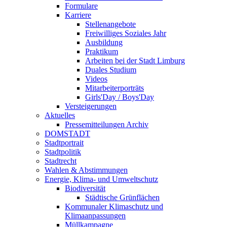
Formulare
Karriere
Stellenangebote
Freiwilliges Soziales Jahr
Ausbildung
Praktikum
Arbeiten bei der Stadt Limburg
Duales Studium
Videos
Mitarbeiterporträts
Girls'Day / Boys'Day
Versteigerungen
Aktuelles
Pressemitteilungen Archiv
DOMSTADT
Stadtportrait
Stadtpolitik
Stadtrecht
Wahlen & Abstimmungen
Energie, Klima- und Umweltschutz
Biodiversität
Städtische Grünflächen
Kommunaler Klimaschutz und
Klimaanpassungen
Müllkampagne