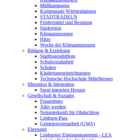
Müllkampagne
Kommunale Wärmeplanung
STADTRADELN
Fördermittel und Beratung
Starkregen
Klimaanpassung
Hitze
Woche der Klimaanpassung
Bildung & Erziehung
Stadtjugendpflege
Schulsozialarbeit
Schulen
Kindertageseinrichtungen
Technische Hochschule Mittelhessen
Migration & Integration
Sport integriert Hessen
Gesellschaft & Soziales
Frauenbüro
Älter werden
Notunterkunft für Obdachlose
Limburg-Pass
Gemeinwesenarbeit (GWA)
Ehrenamt
Limburger Ehrenamtsagentur - LEA