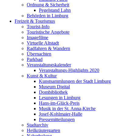
Ordnung & Sicherheit
Pegelstand Lahn
Behörden in Limburg
Freizeit & Tourismus
Tourist-Info
Touristische Angebote
Imagefilme
Virtuelle Altstadt
Radfahren & Wandern
Übernachten
Parkbad
Veranstaltungskalender
Veranstaltungs-Highlights 2020
Kunst & Kultur
Kunstsammlungen der Stadt Limburg
Museum Digital
Dombibliothek
Lesungen in Limburg
Hans-im-Glück-Preis
Musik in der St. Anna-Kirche
Josef-Kohlmaier-Halle
Pressemitteilungen
Stadtarchiv
Heilkräutergarten
Naherholung