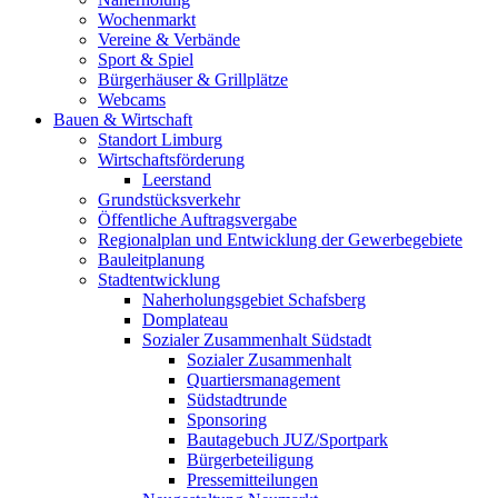
Wochenmarkt
Vereine & Verbände
Sport & Spiel
Bürgerhäuser & Grillplätze
Webcams
Bauen & Wirtschaft
Standort Limburg
Wirtschaftsförderung
Leerstand
Grundstücksverkehr
Öffentliche Auftragsvergabe
Regionalplan und Entwicklung der Gewerbegebiete
Bauleitplanung
Stadtentwicklung
Naherholungsgebiet Schafsberg
Domplateau
Sozialer Zusammenhalt Südstadt
Sozialer Zusammenhalt
Quartiersmanagement
Südstadtrunde
Sponsoring
Bautagebuch JUZ/Sportpark
Bürgerbeteiligung
Pressemitteilungen