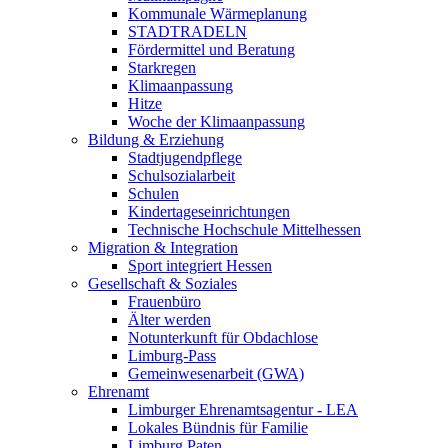
Kommunale Wärmeplanung
STADTRADELN
Fördermittel und Beratung
Starkregen
Klimaanpassung
Hitze
Woche der Klimaanpassung
Bildung & Erziehung
Stadtjugendpflege
Schulsozialarbeit
Schulen
Kindertageseinrichtungen
Technische Hochschule Mittelhessen
Migration & Integration
Sport integriert Hessen
Gesellschaft & Soziales
Frauenbüro
Älter werden
Notunterkunft für Obdachlose
Limburg-Pass
Gemeinwesenarbeit (GWA)
Ehrenamt
Limburger Ehrenamtsagentur - LEA
Lokales Bündnis für Familie
Limburg Paten