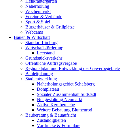
Heilkräutergarten
Naherholung
Wochenmarkt
Vereine & Verbände
Sport & Spiel
Bürgerhäuser & Grillplätze
Webcams
Bauen & Wirtschaft
Standort Limburg
Wirtschaftsförderung
Leerstand
Grundstücksverkehr
Öffentliche Auftragsvergabe
Regionalplan und Entwicklung der Gewerbegebiete
Bauleitplanung
Stadtentwicklung
Naherholungsgebiet Schafsberg
Domplateau
Sozialer Zusammenhalt Südstadt
Neugestaltung Neumarkt
Aktive Kernbereiche
Weitere Bebauung Blumenrod
Bauberatung & Bauaufsicht
Zuständigkeiten
Vordrucke & Formulare