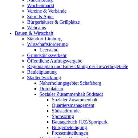
Wochenmarkt
Vereine & Verbände
Sport & Spiel
Bürgerhäuser & Grillplätze
Webcams
Bauen & Wirtschaft
Standort Limburg
Wirtschaftsförderung
Leerstand
Grundstücksverkehr
Öffentliche Auftragsvergabe
Regionalplan und Entwicklung der Gewerbegebiete
Bauleitplanung
Stadtentwicklung
Naherholungsgebiet Schafsberg
Domplateau
Sozialer Zusammenhalt Südstadt
Sozialer Zusammenhalt
Quartiersmanagement
Südstadtrunde
Sponsoring
Bautagebuch JUZ/Sportpark
Bürgerbeteiligung
Pressemitteilungen