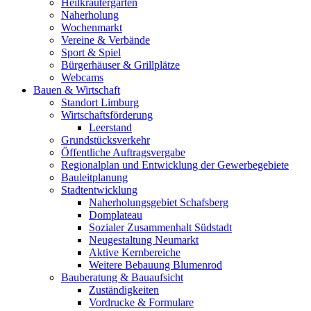
Heilkräutergarten
Naherholung
Wochenmarkt
Vereine & Verbände
Sport & Spiel
Bürgerhäuser & Grillplätze
Webcams
Bauen & Wirtschaft
Standort Limburg
Wirtschaftsförderung
Leerstand
Grundstücksverkehr
Öffentliche Auftragsvergabe
Regionalplan und Entwicklung der Gewerbegebiete
Bauleitplanung
Stadtentwicklung
Naherholungsgebiet Schafsberg
Domplateau
Sozialer Zusammenhalt Südstadt
Neugestaltung Neumarkt
Aktive Kernbereiche
Weitere Bebauung Blumenrod
Bauberatung & Bauaufsicht
Zuständigkeiten
Vordrucke & Formulare