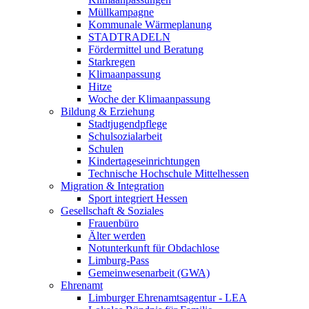
Müllkampagne
Kommunale Wärmeplanung
STADTRADELN
Fördermittel und Beratung
Starkregen
Klimaanpassung
Hitze
Woche der Klimaanpassung
Bildung & Erziehung
Stadtjugendpflege
Schulsozialarbeit
Schulen
Kindertageseinrichtungen
Technische Hochschule Mittelhessen
Migration & Integration
Sport integriert Hessen
Gesellschaft & Soziales
Frauenbüro
Älter werden
Notunterkunft für Obdachlose
Limburg-Pass
Gemeinwesenarbeit (GWA)
Ehrenamt
Limburger Ehrenamtsagentur - LEA