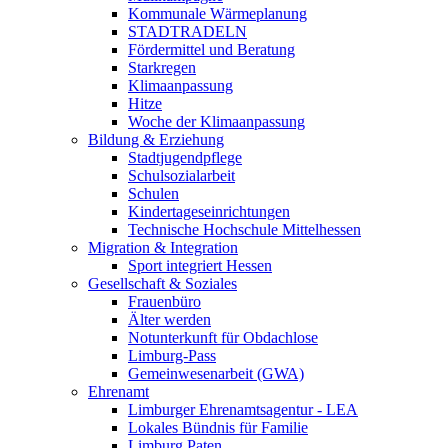
Kommunale Wärmeplanung
STADTRADELN
Fördermittel und Beratung
Starkregen
Klimaanpassung
Hitze
Woche der Klimaanpassung
Bildung & Erziehung
Stadtjugendpflege
Schulsozialarbeit
Schulen
Kindertageseinrichtungen
Technische Hochschule Mittelhessen
Migration & Integration
Sport integriert Hessen
Gesellschaft & Soziales
Frauenbüro
Älter werden
Notunterkunft für Obdachlose
Limburg-Pass
Gemeinwesenarbeit (GWA)
Ehrenamt
Limburger Ehrenamtsagentur - LEA
Lokales Bündnis für Familie
Limburg Paten