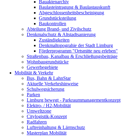
Bauaktenarchiv
Baulasteintragung & Baulastauskunft
Abgeschlossenheitsbescheinigung
Grundstücksteilung
Baukontrollen
Abteilung Brand- und Zivilschutz
Denkmalschutz & Altstadtsanierung
Zuständigkeiten
Denkmaltopograhie der Stadt Limburg
Förderprogramm "Ortsmitte neu erleben"
Straßenbau, Kanalbau & Erschließungsbeiträge
Wohnbaugrundstücke
Gewerbegebiete
Mobilität & Verkehr
Bus, Bahn & LahnStar
Aktuelle Verkehrshinweise
Schulwegsicherung
Parken
Limburg bewegt - Park­raum­management­konzept
Elektro- / H2-Mobilität
Umweltzone
Citylogistik-Konzept
Radfahren
Luftreinhaltung & Lärmschutz
Masterplan Mobilität