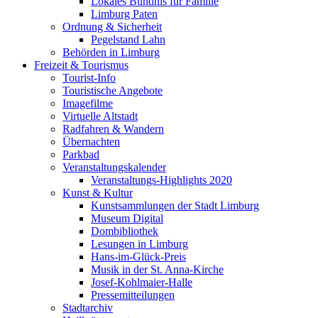
Lokales Bündnis für Familie
Limburg Paten
Ordnung & Sicherheit
Pegelstand Lahn
Behörden in Limburg
Freizeit & Tourismus
Tourist-Info
Touristische Angebote
Imagefilme
Virtuelle Altstadt
Radfahren & Wandern
Übernachten
Parkbad
Veranstaltungskalender
Veranstaltungs-Highlights 2020
Kunst & Kultur
Kunstsammlungen der Stadt Limburg
Museum Digital
Dombibliothek
Lesungen in Limburg
Hans-im-Glück-Preis
Musik in der St. Anna-Kirche
Josef-Kohlmaier-Halle
Pressemitteilungen
Stadtarchiv