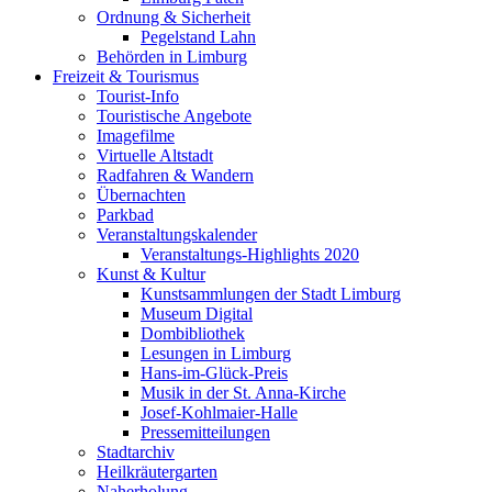
Ordnung & Sicherheit
Pegelstand Lahn
Behörden in Limburg
Freizeit & Tourismus
Tourist-Info
Touristische Angebote
Imagefilme
Virtuelle Altstadt
Radfahren & Wandern
Übernachten
Parkbad
Veranstaltungskalender
Veranstaltungs-Highlights 2020
Kunst & Kultur
Kunstsammlungen der Stadt Limburg
Museum Digital
Dombibliothek
Lesungen in Limburg
Hans-im-Glück-Preis
Musik in der St. Anna-Kirche
Josef-Kohlmaier-Halle
Pressemitteilungen
Stadtarchiv
Heilkräutergarten
Naherholung