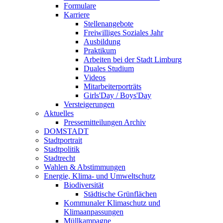
Formulare
Karriere
Stellenangebote
Freiwilliges Soziales Jahr
Ausbildung
Praktikum
Arbeiten bei der Stadt Limburg
Duales Studium
Videos
Mitarbeiterporträts
Girls'Day / Boys'Day
Versteigerungen
Aktuelles
Pressemitteilungen Archiv
DOMSTADT
Stadtportrait
Stadtpolitik
Stadtrecht
Wahlen & Abstimmungen
Energie, Klima- und Umweltschutz
Biodiversität
Städtische Grünflächen
Kommunaler Klimaschutz und
Klimaanpassungen
Müllkampagne