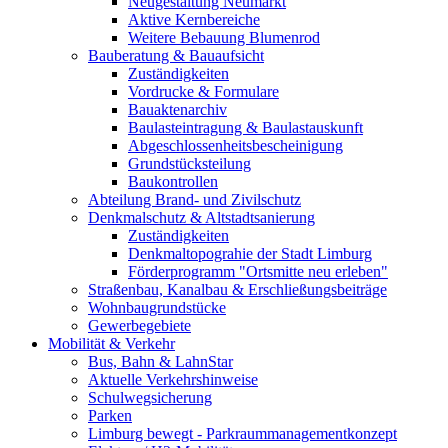
Neugestaltung Neumarkt
Aktive Kernbereiche
Weitere Bebauung Blumenrod
Bauberatung & Bauaufsicht
Zuständigkeiten
Vordrucke & Formulare
Bauaktenarchiv
Baulasteintragung & Baulastauskunft
Abgeschlossenheitsbescheinigung
Grundstücksteilung
Baukontrollen
Abteilung Brand- und Zivilschutz
Denkmalschutz & Altstadtsanierung
Zuständigkeiten
Denkmaltopograhie der Stadt Limburg
Förderprogramm "Ortsmitte neu erleben"
Straßenbau, Kanalbau & Erschließungsbeiträge
Wohnbaugrundstücke
Gewerbegebiete
Mobilität & Verkehr
Bus, Bahn & LahnStar
Aktuelle Verkehrshinweise
Schulwegsicherung
Parken
Limburg bewegt - Park­raum­management­konzept