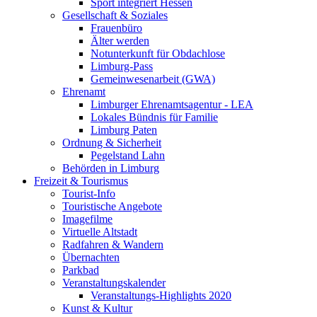
Sport integriert Hessen
Gesellschaft & Soziales
Frauenbüro
Älter werden
Notunterkunft für Obdachlose
Limburg-Pass
Gemeinwesenarbeit (GWA)
Ehrenamt
Limburger Ehrenamtsagentur - LEA
Lokales Bündnis für Familie
Limburg Paten
Ordnung & Sicherheit
Pegelstand Lahn
Behörden in Limburg
Freizeit & Tourismus
Tourist-Info
Touristische Angebote
Imagefilme
Virtuelle Altstadt
Radfahren & Wandern
Übernachten
Parkbad
Veranstaltungskalender
Veranstaltungs-Highlights 2020
Kunst & Kultur