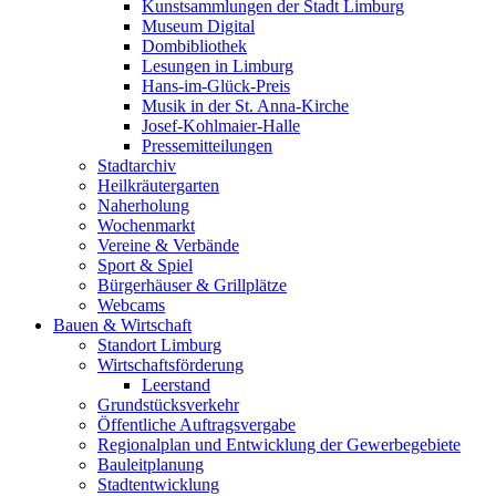
Kunstsammlungen der Stadt Limburg
Museum Digital
Dombibliothek
Lesungen in Limburg
Hans-im-Glück-Preis
Musik in der St. Anna-Kirche
Josef-Kohlmaier-Halle
Pressemitteilungen
Stadtarchiv
Heilkräutergarten
Naherholung
Wochenmarkt
Vereine & Verbände
Sport & Spiel
Bürgerhäuser & Grillplätze
Webcams
Bauen & Wirtschaft
Standort Limburg
Wirtschaftsförderung
Leerstand
Grundstücksverkehr
Öffentliche Auftragsvergabe
Regionalplan und Entwicklung der Gewerbegebiete
Bauleitplanung
Stadtentwicklung