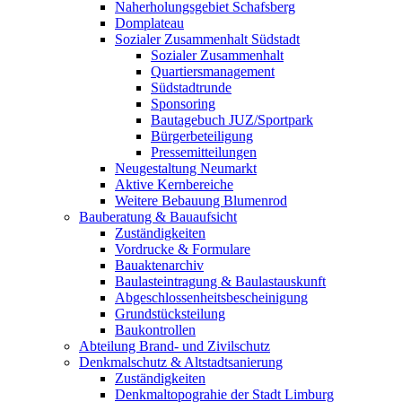
Naherholungsgebiet Schafsberg
Domplateau
Sozialer Zusammenhalt Südstadt
Sozialer Zusammenhalt
Quartiersmanagement
Südstadtrunde
Sponsoring
Bautagebuch JUZ/Sportpark
Bürgerbeteiligung
Pressemitteilungen
Neugestaltung Neumarkt
Aktive Kernbereiche
Weitere Bebauung Blumenrod
Bauberatung & Bauaufsicht
Zuständigkeiten
Vordrucke & Formulare
Bauaktenarchiv
Baulasteintragung & Baulastauskunft
Abgeschlossenheitsbescheinigung
Grundstücksteilung
Baukontrollen
Abteilung Brand- und Zivilschutz
Denkmalschutz & Altstadtsanierung
Zuständigkeiten
Denkmaltopograhie der Stadt Limburg