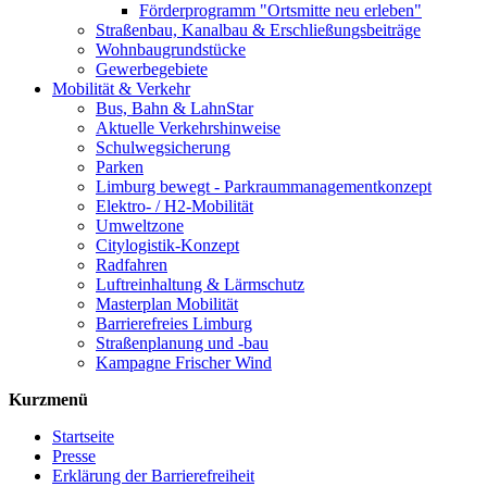
Förderprogramm "Ortsmitte neu erleben"
Straßenbau, Kanalbau & Erschließungsbeiträge
Wohnbaugrundstücke
Gewerbegebiete
Mobilität & Verkehr
Bus, Bahn & LahnStar
Aktuelle Verkehrshinweise
Schulwegsicherung
Parken
Limburg bewegt - Park­raum­management­konzept
Elektro- / H2-Mobilität
Umweltzone
Citylogistik-Konzept
Radfahren
Luftreinhaltung & Lärmschutz
Masterplan Mobilität
Barrierefreies Limburg
Straßenplanung und -bau
Kampagne Frischer Wind
Kurzmenü
Startseite
Presse
Erklärung der Barrierefreiheit