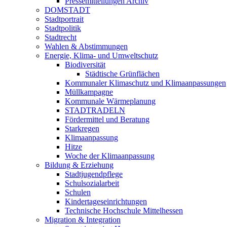
Pressemitteilungen Archiv
DOMSTADT
Stadtportrait
Stadtpolitik
Stadtrecht
Wahlen & Abstimmungen
Energie, Klima- und Umweltschutz
Biodiversität
Städtische Grünflächen
Kommunaler Klimaschutz und Klimaanpassungen
Müllkampagne
Kommunale Wärmeplanung
STADTRADELN
Fördermittel und Beratung
Starkregen
Klimaanpassung
Hitze
Woche der Klimaanpassung
Bildung & Erziehung
Stadtjugendpflege
Schulsozialarbeit
Schulen
Kindertageseinrichtungen
Technische Hochschule Mittelhessen
Migration & Integration