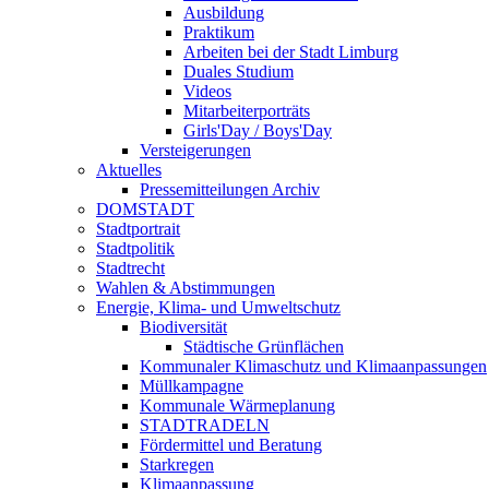
Ausbildung
Praktikum
Arbeiten bei der Stadt Limburg
Duales Studium
Videos
Mitarbeiterporträts
Girls'Day / Boys'Day
Versteigerungen
Aktuelles
Pressemitteilungen Archiv
DOMSTADT
Stadtportrait
Stadtpolitik
Stadtrecht
Wahlen & Abstimmungen
Energie, Klima- und Umweltschutz
Biodiversität
Städtische Grünflächen
Kommunaler Klimaschutz und Klimaanpassungen
Müllkampagne
Kommunale Wärmeplanung
STADTRADELN
Fördermittel und Beratung
Starkregen
Klimaanpassung