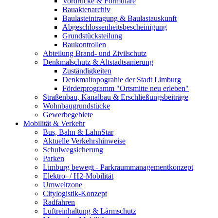
Vordrucke & Formulare
Bauaktenarchiv
Baulasteintragung & Baulastauskunft
Abgeschlossenheitsbescheinigung
Grundstücksteilung
Baukontrollen
Abteilung Brand- und Zivilschutz
Denkmalschutz & Altstadtsanierung
Zuständigkeiten
Denkmaltopograhie der Stadt Limburg
Förderprogramm "Ortsmitte neu erleben"
Straßenbau, Kanalbau & Erschließungsbeiträge
Wohnbaugrundstücke
Gewerbegebiete
Mobilität & Verkehr
Bus, Bahn & LahnStar
Aktuelle Verkehrshinweise
Schulwegsicherung
Parken
Limburg bewegt - Park­raum­management­konzept
Elektro- / H2-Mobilität
Umweltzone
Citylogistik-Konzept
Radfahren
Luftreinhaltung & Lärmschutz