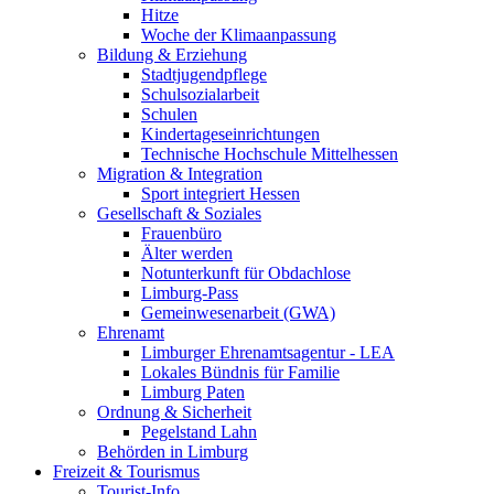
Hitze
Woche der Klimaanpassung
Bildung & Erziehung
Stadtjugendpflege
Schulsozialarbeit
Schulen
Kindertageseinrichtungen
Technische Hochschule Mittelhessen
Migration & Integration
Sport integriert Hessen
Gesellschaft & Soziales
Frauenbüro
Älter werden
Notunterkunft für Obdachlose
Limburg-Pass
Gemeinwesenarbeit (GWA)
Ehrenamt
Limburger Ehrenamtsagentur - LEA
Lokales Bündnis für Familie
Limburg Paten
Ordnung & Sicherheit
Pegelstand Lahn
Behörden in Limburg
Freizeit & Tourismus
Tourist-Info