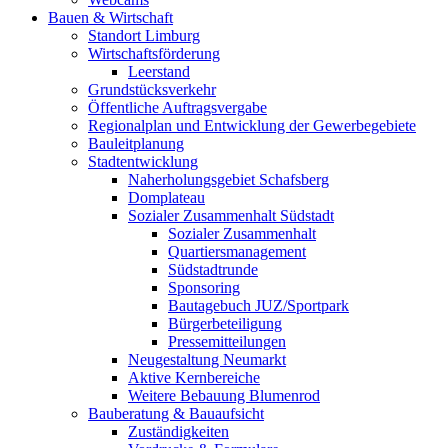
Bauen & Wirtschaft
Standort Limburg
Wirtschaftsförderung
Leerstand
Grundstücksverkehr
Öffentliche Auftragsvergabe
Regionalplan und Entwicklung der Gewerbegebiete
Bauleitplanung
Stadtentwicklung
Naherholungsgebiet Schafsberg
Domplateau
Sozialer Zusammenhalt Südstadt
Sozialer Zusammenhalt
Quartiersmanagement
Südstadtrunde
Sponsoring
Bautagebuch JUZ/Sportpark
Bürgerbeteiligung
Pressemitteilungen
Neugestaltung Neumarkt
Aktive Kernbereiche
Weitere Bebauung Blumenrod
Bauberatung & Bauaufsicht
Zuständigkeiten