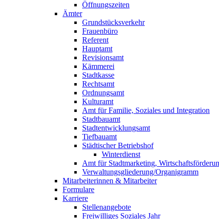
Öffnungszeiten
Ämter
Grundstücksverkehr
Frauenbüro
Referent
Hauptamt
Revisionsamt
Kämmerei
Stadtkasse
Rechtsamt
Ordnungsamt
Kulturamt
Amt für Familie, Soziales und Integration
Stadtbauamt
Stadtentwicklungsamt
Tiefbauamt
Städtischer Betriebshof
Winterdienst
Amt für Stadtmarketing, Wirtschaftsförde
Verwaltungsgliederung/Organigramm
Mitarbeiterinnen & Mitarbeiter
Formulare
Karriere
Stellenangebote
Freiwilliges Soziales Jahr