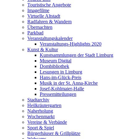
Touristische Angebote
Imagefilme
Virtuelle Altstadt
Radfahren & Wandern
Übernachten
Parkbad
Veranstaltungskalender
Veranstaltungs-Highlights 2020
Kunst & Kultur
Kunstsammlungen der Stadt Limburg
Museum Digital
Dombibliothek
Lesungen in Limburg
Hans-im-Glück-Preis
Musik in der St. Anna-Kirche
Josef-Kohlmaier-Halle
Pressemitteilungen
Stadtarchiv
Heilkräutergarten
Naherholung
Wochenmarkt
Vereine & Verbände
Sport & Spiel
Bürgerhäuser & Grillplätze
Webcams